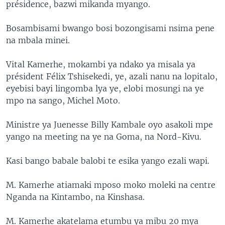
présidence, bazwi mikanda myango.
Bosambisami bwango bosi bozongisami nsima pene
na mbala minei.
Vital Kamerhe, mokambi ya ndako ya misala ya
président Félix Tshisekedi, ye, azali nanu na lopitalo,
eyebisi bayi lingomba lya ye, elobi mosungi na ye
mpo na sango, Michel Moto.
Ministre ya Juenesse Billy Kambale oyo asakoli mpe
yango na meeting na ye na Goma, na Nord-Kivu.
Kasi bango babale balobi te esika yango ezali wapi.
M. Kamerhe atiamaki mposo moko moleki na centre
Nganda na Kintambo, na Kinshasa.
M. Kamerhe akatelama etumbu ya mibu 20 mya