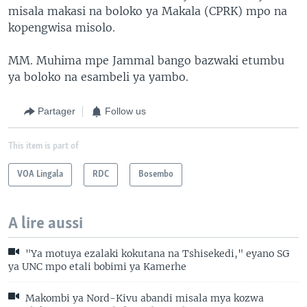
misala makasi na boloko ya Makala (CPRK) mpo na
kopengwisa misolo.
MM. Muhima mpe Jammal bango bazwaki etumbu
ya boloko na esambeli ya yambo.
Partager
Follow us
This item is part of
VOA Lingala
RDC
Bosembo
A lire aussi
"Ya motuya ezalaki kokutana na Tshisekedi," eyano SG
ya UNC mpo etali bobimi ya Kamerhe
Makombi ya Nord-Kivu abandi misala mya kozwa