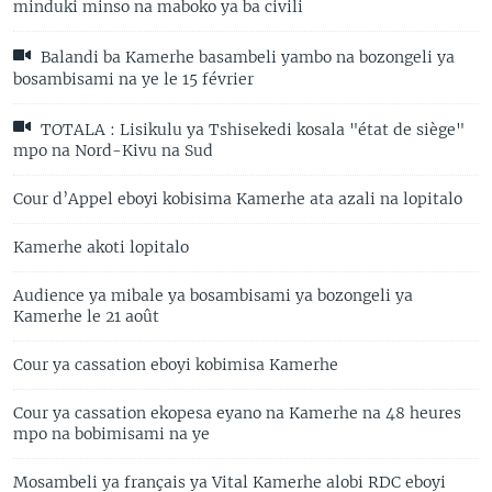
minduki minso na maboko ya ba civili
Balandi ba Kamerhe basambeli yambo na bozongeli ya
bosambisami na ye le 15 février
TOTALA : Lisikulu ya Tshisekedi kosala "état de siège"
mpo na Nord-Kivu na Sud
Cour d’Appel eboyi kobisima Kamerhe ata azali na lopitalo
Kamerhe akoti lopitalo
Audience ya mibale ya bosambisami ya bozongeli ya
Kamerhe le 21 août
Cour ya cassation eboyi kobimisa Kamerhe
Cour ya cassation ekopesa eyano na Kamerhe na 48 heures
mpo na bobimisami na ye
Mosambeli ya français ya Vital Kamerhe alobi RDC eboyi