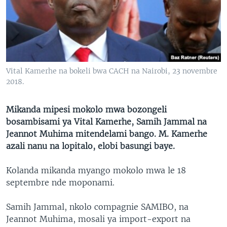
SÉCURITÉ
SCIENCE/TECHNOLOGIE
SPORTS
Vital Kamerhe na bokeli bwa CACH na Nairobi, 23 novembre
2018.
Mikanda mipesi mokolo mwa bozongeli
bosambisami ya Vital Kamerhe, Samih Jammal na
Jeannot Muhima mitendelami bango. M. Kamerhe
azali nanu na lopitalo, elobi basungi baye.
Kolanda mikanda myango mokolo mwa le 18
septembre nde moponami.
Samih Jammal, nkolo compagnie SAMIBO, na
Jeannot Muhima, mosali ya import-export na