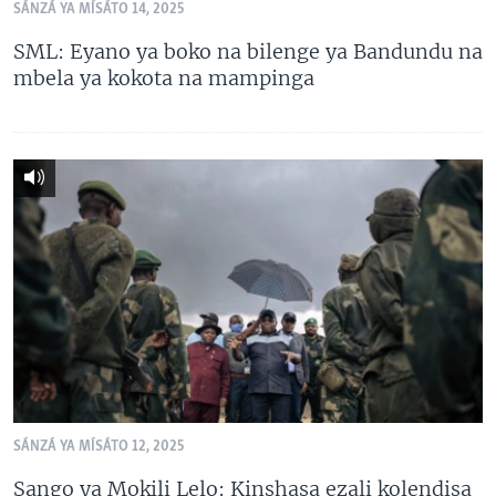
SÁNZÁ YA MÍSÁTO 14, 2025
SÉCURITÉ
SML: Eyano ya boko na bilenge ya Bandundu na
SCIENCE/TECHNOLOGIE
mbela ya kokota na mampinga
SPORTS
SÁNZÁ YA MÍSÁTO 12, 2025
Sango ya Mokili Lelo: Kinshasa ezali kolendisa