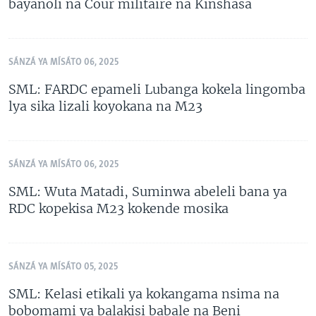
bayanoli na Cour militaire na Kinshasa
SÁNZÁ YA MÍSÁTO 06, 2025
SML: FARDC epameli Lubanga kokela lingomba
lya sika lizali koyokana na M23
SÁNZÁ YA MÍSÁTO 06, 2025
SML: Wuta Matadi, Suminwa abeleli bana ya
RDC kopekisa M23 kokende mosika
SÁNZÁ YA MÍSÁTO 05, 2025
SML: Kelasi etikali ya kokangama nsima na
bobomami ya balakisi babale na Beni