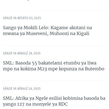
SÁNZÁ YA MÍSÁTO 03, 2025
Sango ya Mokili Lelo: Kagame akutani na
mwana ya Museveni, Muhoozi na Kigali
SÁNZÁ YA MÍBALÉ 28, 2025
SML: Basoda 55 bakatelami etumbu ya liwa
mpo na kokima M23 mpe kopunza na Butembo
SÁNZÁ YA MÍBALÉ 26, 2025
SML: Afrika ya Ngele esilisi kobimisa basoda ba
yango 127 na monyele ya RDC