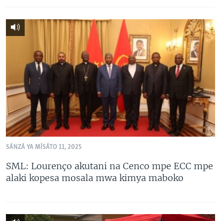
SÁNZÁ YA MÍSÁTO 11, 2025
SML: Lourenço akutani na Cenco mpe ECC mpe
alaki kopesa mosala mwa kimya maboko