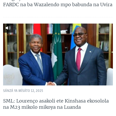
FARDC na ba Wazalendo mpo babunda na Uvira
SÁNZÁ YA MÍSÁTO 12, 2025
SML: Lourenço asakoli ete Kinshasa ekosolola
na M23 mikolo mikoya na Luanda