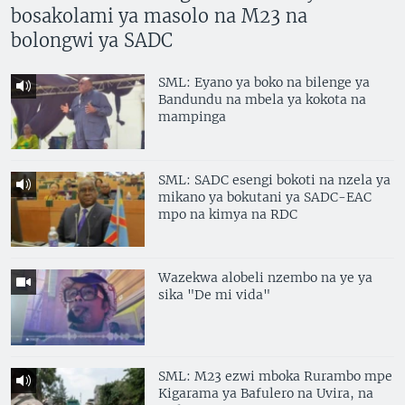
bosakolami ya masolo na M23 na
SÉCURITÉ
bolongwi ya SADC
SCIENCE/TECHNOLOGIE
SPORTS
SML: Eyano ya boko na bilenge ya
Bandundu na mbela ya kokota na
mampinga
SML: SADC esengi bokoti na nzela ya
mikano ya bokutani ya SADC-EAC
mpo na kimya na RDC
Wazekwa alobeli nzembo na ye ya
sika "De mi vida"
SML: M23 ezwi mboka Rurambo mpe
Kigarama ya Bafulero na Uvira, na