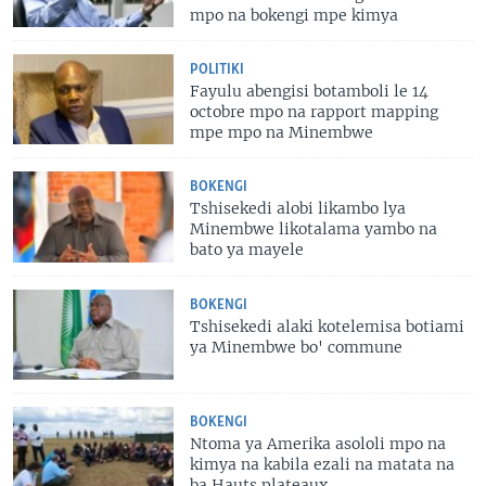
mpo na bokengi mpe kimya
POLITIKI
Fayulu abengisi botamboli le 14
octobre mpo na rapport mapping
mpe mpo na Minembwe
BOKENGI
Tshisekedi alobi likambo lya
Minembwe likotalama yambo na
bato ya mayele
BOKENGI
Tshisekedi alaki kotelemisa botiami
ya Minembwe bo' commune
BOKENGI
Ntoma ya Amerika asololi mpo na
kimya na kabila ezali na matata na
ba Hauts plateaux