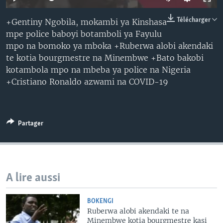
SÉCURITÉ
Télécharger
+Gentiny Ngobila, mokambi ya Kinshasa
SCIENCE/TECHNOLOGIE
mpe police baboyi botamboli ya Fayulu
SPORTS
mpo na bomoko ya mboka +Ruberwa alobi akendaki
te kotia bourgmestre na Minembwe +Bato bakobi
kotambola mpo na mbeba ya police na Nigeria
+Cristiano Ronaldo azwami na COVID-19
Partager
A lire aussi
BOKENGI
Ruberwa alobi akendaki te na
Minembwe kotia bourgmestre kasi