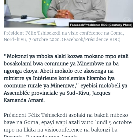
SÉCURITÉ
SCIENCE/TECHNOLOGIE
SPORTS
Président Félix Tshisekedi na visio conférence na Goma,
Nord-kivu, 7 octobre 2020. (Facebook/Présidence RDC)
"Mokonzi ya mboka alaki kozwa mokano mpo etali
bosakolami bwa commune ya Minembwe na ba
ngonga ekoya. Abeti mokolo ete akosenga na
ministre ya Intérieure kotelemisa likambo lya
coomune rurale ya Minemwe," eyebisi molobeli ya
Assemblée provinciale ya Sud-Kivu, Jacques
Kamanda Amani.
Président Félix Tshisekedi asolaki na bakeli mibeko
baye na Goma, epayi wapi azali wuto lundi 5 octobre
mpo na likita na visioconference na bakonzi ba
Rwanda, Ouganda mpe Angola.