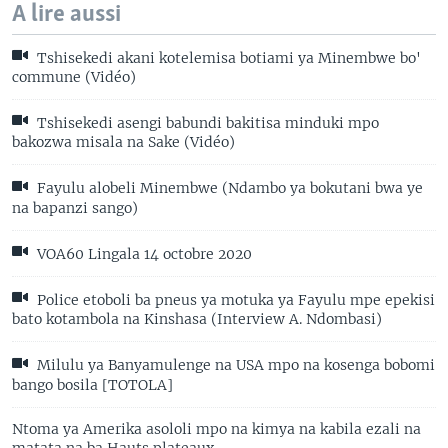
A lire aussi
Tshisekedi akani kotelemisa botiami ya Minembwe bo'
commune (Vidéo)
Tshisekedi asengi babundi bakitisa minduki mpo
bakozwa misala na Sake (Vidéo)
Fayulu alobeli Minembwe (Ndambo ya bokutani bwa ye
na bapanzi sango)
VOA60 Lingala 14 octobre 2020
Police etoboli ba pneus ya motuka ya Fayulu mpe epekisi
bato kotambola na Kinshasa (Interview A. Ndombasi)
Milulu ya Banyamulenge na USA mpo na kosenga bobomi
bango bosila [TOTOLA]
Ntoma ya Amerika asololi mpo na kimya na kabila ezali na
matata na ba Hauts plateaux