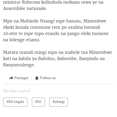
ministre Ruberwa kolimbola mokano mwa ye na
Assemblée nationale.
Mpo na Mohindo Nzangi mpe basusu, Minembwe
ekoki kozala commune tem po ezalina bavandi
20.000 te mpe mpo etando na yango eleki monene
na lolenge etiami.
Matata mazali mingi mpo na mabele ma Minembwe
kati na kabila ya Bafuliro, Babembe, Banyindu na
Banyamulenge.
Partager
Follow us
This item is part of
VOA Lingala
RDC
Bokengi