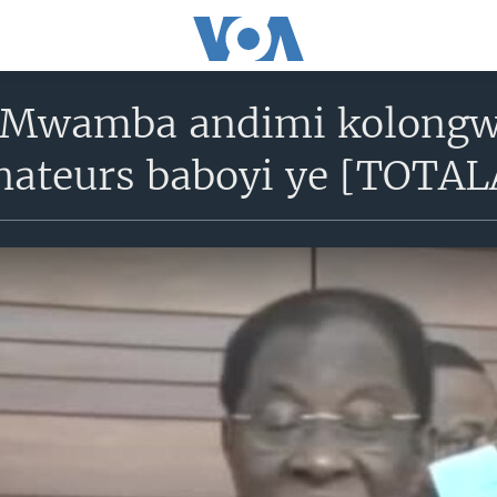
Mwamba andimi kolongw
énateurs baboyi ye [TOTAL