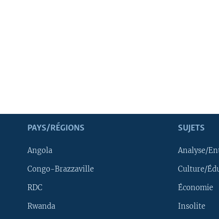
PAYS/RÉGIONS
SUJETS
Angola
Analyse/En
Congo-Brazzaville
Culture/Éd
RDC
Économie
Rwanda
Insolite