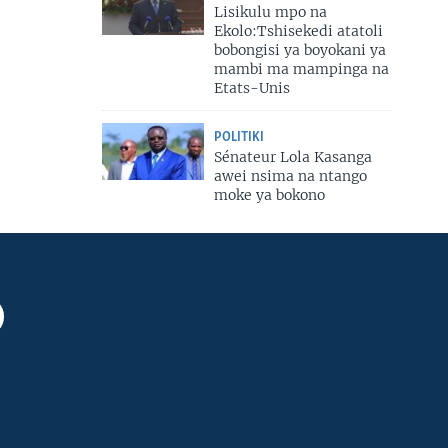
Lisikulu mpo na
Ekolo:Tshisekedi atatoli
bobongisi ya boyokani ya
mambi ma mampinga na
Etats-Unis
POLITIKI
Sénateur Lola Kasanga
awei nsima na ntango
moke ya bokono