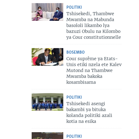
POLITIKI
Tshisekedi, Thambwe
Mwamba na Mabunda
basololi likambo lya
bazuzi Obulu na Kilombo
ya Cour constitutionnelle
BOSEMBO
Cour suprême ya Etats-
Unis etiki nzela ete Kalev
Mutond na Thambwe
Mwamba bakoka
kosambisama
POLITIKI
Tshisekedi asengi
bakambi ya bituka
kolanda politiki azali
kotia na esika
POLITIKI