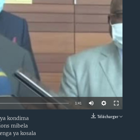
able
1:41
Télécharger
i ya kondima
EMBED
ions mibela
enga ya kosala