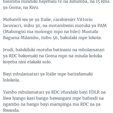
basimba minduki bayebani te na Kibumba, na 15 kms
ya Goma, na Kivu.
Mobateli wa ye ya Italie, carabienier Vittorio
Iacovacci, mibu 30, na motambwisi motuka ya PAM
(Mabongisi ma molongo mpo na bilei) Mustafa
Baguma Milambo, mibu 56, bakufaki mpe lokola.
Jeudi, balukiluki motoba batinami na mbulamatari
ya RDC bakomaki na Goma mpo na misala koluka
koyeba nini elakaki solo.
Bayi mbulamatari ya Italie mpe batindamaki
lolokola.
Yambo mbulamatari ya RDC efundaki bayi FDLR na
liwa lyango kasi bango bawangani mpe bafundi na
ngambo na bango bayi mampinga ma RDC na ya
Rwanda.