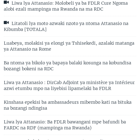
Liwa lya Attanasio: Molobeli ya ba FDLR Cure Ngoma
alobi ezali mampinga ma Rwanda na ma RDC
Litatoli lya moto azwaki nzoto ya ntoma Attanasio na
Kibumba [TOTALA]
Luabeya, molakisi ya elongi ya Tshisekedi, azalaki matanga
ya Attanasio na Rome
Ba ntoma ya bikolo ya bapaya balaki kosunga na kobundisa
bozangi bokeni na RDC
Liwa ya Attanasio : DirCab Adjoint ya ministère ya Intérieur
azwi etumbu mpo na liyebisi lipamelaki ba FDLR
Kinshasa epekisi ba ambassadeurs mibembo kati na bituka
na bozangi ndingisa
Liwa lya Attanasio: Ba FDLR bawangani mpe bafundi ba
FARDC na RDF (mampinga ma Rwanda)