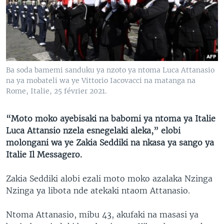
SÉCURITÉ
SCIENCE/TECHNOLOGIE
SPORTS
Ba soda bamemi sanduku ya nzoto ya ntoma Luca Attanasio
na ya mobateli wa ye Vittorio Iacovacci na matanga na
Rome, Italie, 25 février 2021.
“Moto moko ayebisaki na babomi ya ntoma ya Italie
Luca Attansio nzela esnegelaki aleka,” elobi
molongani wa ye Zakia Seddiki na nkasa ya sango ya
Italie Il Messagero.
Zakia Seddiki alobi ezali moto moko azalaka Nzinga
Nzinga ya libota nde atekaki ntaom Attanasio.
Ntoma Attanasio, mibu 43, akufaki na masasi ya