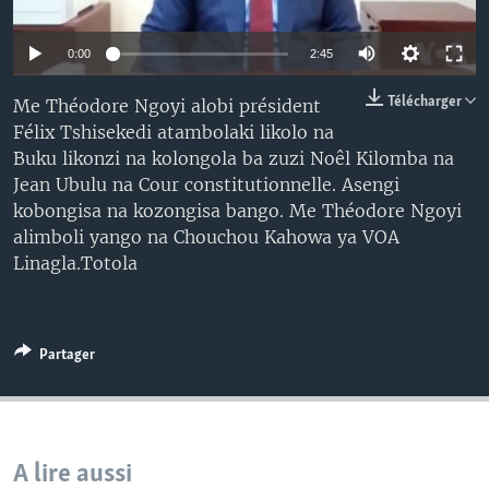
SÉCURITÉ
0:00
2:45
SCIENCE/TECHNOLOGIE
SPORTS
Télécharger
Me Théodore Ngoyi alobi président
Félix Tshisekedi atambolaki likolo na
Buku likonzi na kolongola ba zuzi Noêl Kilomba na
Jean Ubulu na Cour constitutionnelle. Asengi
kobongisa na kozongisa bango. Me Théodore Ngoyi
alimboli yango na Chouchou Kahowa ya VOA
Linagla.Totola
Partager
A lire aussi