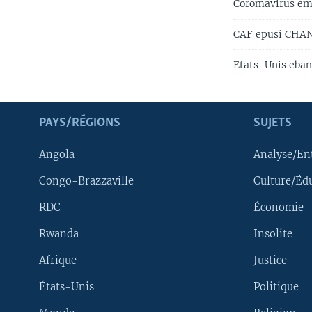
Coromavirus emo
CAF epusi CHAN 
Etats-Unis eban
PAYS/RÉGIONS
SUJETS
Angola
Analyse/En
Congo-Brazzaville
Culture/Éd
RDC
Économie
Rwanda
Insolite
Afrique
Justice
États-Unis
Politique