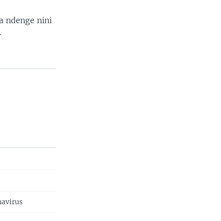
a ndenge nini
.
navirus