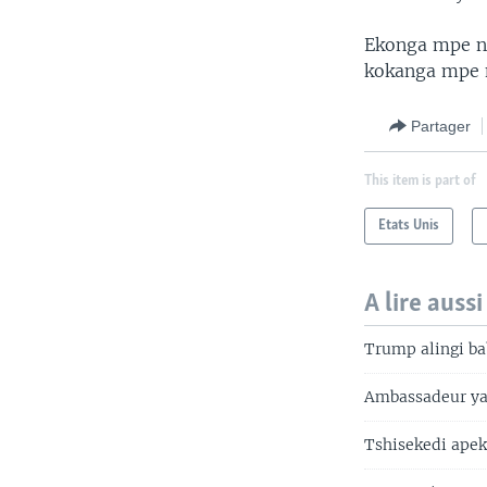
Ekonga mpe nd
kokanga mpe n
Partager
This item is part of
Etats Unis
A lire aussi
Trump alingi b
Ambassadeur ya
Tshisekedi apek