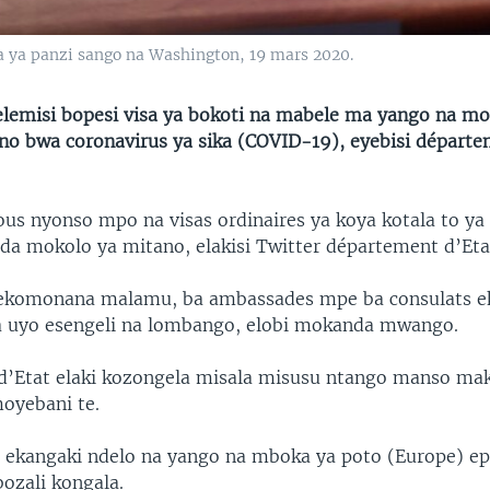
 ya panzi sango na Washington, 19 mars 2020.
elemisi bopesi visa ya bokoti na mabele ma yango na m
ono bwa coronavirus ya sika (COVID-19), eyebisi départe
us nyonso mpo na visas ordinaires ya koya kotala to ya
da mokolo ya mitano, elakisi Twitter département d’Eta
 ekomonana malamu, ba ambassades mpe ba consulats 
a uyo esengeli na lombango, elobi mokanda mwango.
d’Etat elaki kozongela misala misusu ntango manso m
oyebani te.
i ekangaki ndelo na yango na mboka ya poto (Europe) ep
ozali kongala.