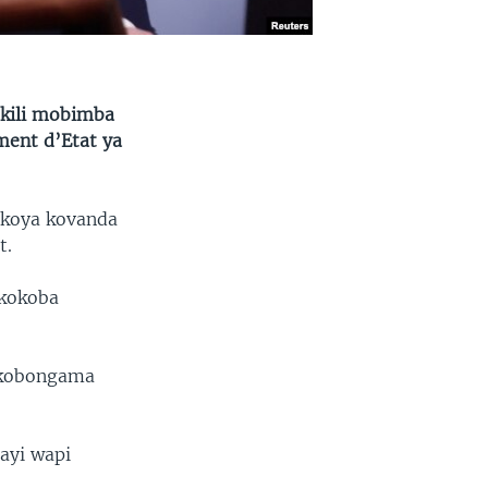
okili mobimba
ment d’Etat ya
 koya kovanda
t.
ekokoba
akobongama
ayi wapi