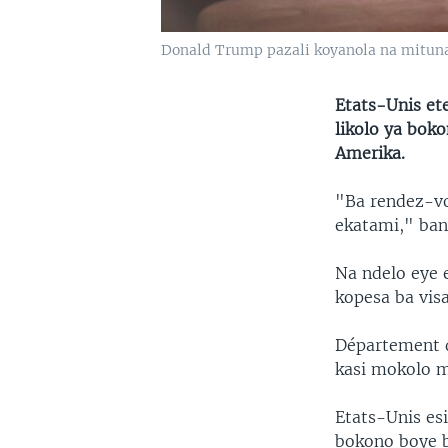
Donald Trump pazali koyanola na mituna
Etats-Unis et
likolo ya bok
Amerika.
"Ba rendez-vo
ekatami," ban
Na ndelo eye
kopesa ba vis
Département 
kasi mokolo m
Etats-Unis es
bokono boye b