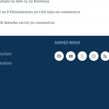
nani na bato 14 na Kinshasa
na b’éliminatoires ya CAN mpo na coronavirus
di komeka vaccin ya coronavirus
SUIVEZ-NOUS
tretien
ucation