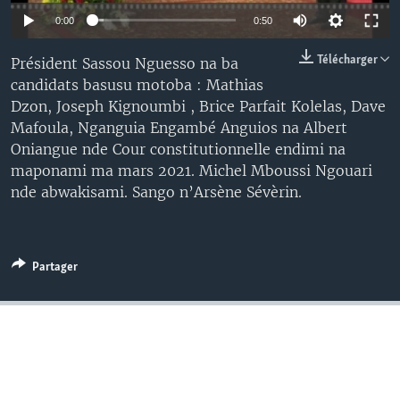
SÉCURITÉ
0:00
0:50
SCIENCE/TECHNOLOGIE
Télécharger
Président Sassou Nguesso na ba
SPORTS
candidats basusu motoba : Mathias
Dzon, Joseph Kignoumbi , Brice Parfait Kolelas, Dave
Mafoula, Nganguia Engambé Anguios na Albert
Oniangue nde Cour constitutionnelle endimi na
maponami ma mars 2021. Michel Mboussi Ngouari
nde abwakisami. Sango n’Arsène Sévèrin.
Partager