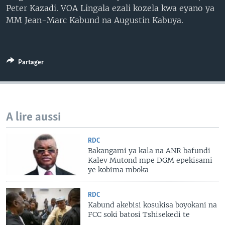
Peter Kazadi. VOA Lingala ezali kozela kwa eyano ya
SÉCURITÉ
MM Jean-Marc Kabund na Augustin Kabuya.
SCIENCE/TECHNOLOGIE
SPORTS
Partager
A lire aussi
RDC
Bakangami ya kala na ANR bafundi
Kalev Mutond mpe DGM epekisami
ye kobima mboka
RDC
Kabund akebisi kosukisa boyokani na
FCC soki batosi Tshisekedi te