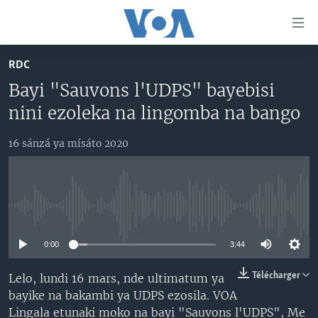
Liens
d'accessibilité
Menu
RDC
principal
PAYS/RÉGIONS
Bayi "Sauvons l'UDPS" bayebisi
Retour
SUJETS
ANGOLA
à
nini ezoleka na lingomba na bango
la
NINI MBULAMATARI YA AMERIKA ELOBI ?
CONGO-BRAZZAVILLE
ANALYSE/ENTRETIEN
navigation
16 sánzá ya mísáto 2020
RDC
CULTURE/ÉDUCATION
principale
Yekola Angele
Retour
RWANDA
ÉCONOMIE
à
SUIVEZ-NOUS
AFRIQUE
INSOLITE
la
No media source currently available
recherche
ÉTATS-UNIS
JUSTICE
0:00
3:44
MONDE
POLITIQUE
Langues
Télécharger
Lelo, lundi 16 mars, nde ultimatum ya
RELIGION
bayike na bakambi ya UDPS ezosila. VOA
SANTÉ/ MÉDECINE
Lingala etunaki moko na bayi "Sauvons l'UDPS", Me