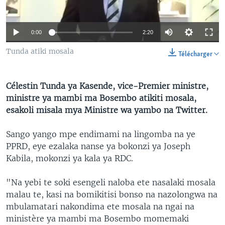
SÉCURITÉ
SCIENCE/TECHNOLOGIE
0:00
2:20
SPORTS
Tunda atiki mosala
Télécharger
Célestin Tunda ya Kasende, vice-Premier ministre,
ministre ya mambi ma Bosembo atikiti mosala,
esakoli misala mya Ministre wa yambo na Twitter.
Sango yango mpe endimami na lingomba na ye
PPRD, eye ezalaka nanse ya bokonzi ya Joseph
Kabila, mokonzi ya kala ya RDC.
"Na yebi te soki esengeli naloba ete nasalaki mosala
malau te, kasi na bomikitisi bonso na nazolongwa na
mbulamatari nakondima ete mosala na ngai na
ministère ya mambi ma Bosembo momemaki