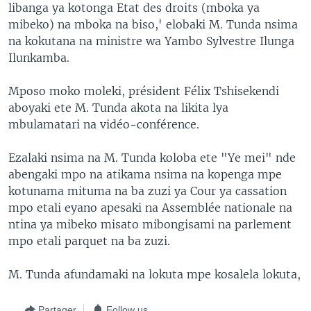
libanga ya kotonga Etat des droits (mboka ya
mibeko) na mboka na biso,' elobaki M. Tunda nsima
na kokutana na ministre wa Yambo Sylvestre Ilunga
Ilunkamba.
Mposo moko moleki, président Félix Tshisekendi
aboyaki ete M. Tunda akota na likita lya
mbulamatari na vidéo-conférence.
Ezalaki nsima na M. Tunda koloba ete "Ye mei" nde
abengaki mpo na atikama nsima na kopenga mpe
kotunama mituma na ba zuzi ya Cour ya cassation
mpo etali eyano apesaki na Assemblée nationale na
ntina ya mibeko misato mibongisami na parlement
mpo etali parquet na ba zuzi.
M. Tunda afundamaki na lokuta mpe kosalela lokuta,
Partager
Follow us