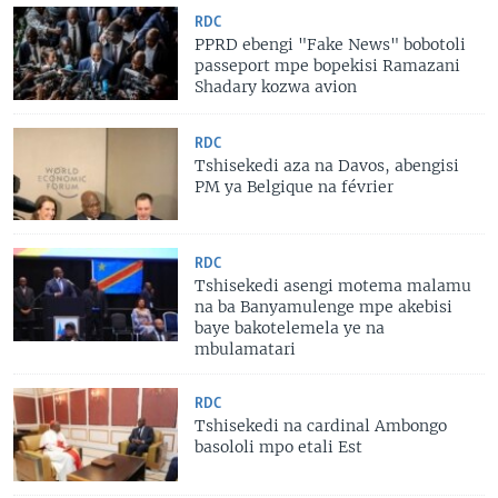
RDC
PPRD ebengi "Fake News" bobotoli
passeport mpe bopekisi Ramazani
Shadary kozwa avion
RDC
Tshisekedi aza na Davos, abengisi
PM ya Belgique na février
RDC
Tshisekedi asengi motema malamu
na ba Banyamulenge mpe akebisi
baye bakotelemela ye na
mbulamatari
RDC
Tshisekedi na cardinal Ambongo
basololi mpo etali Est