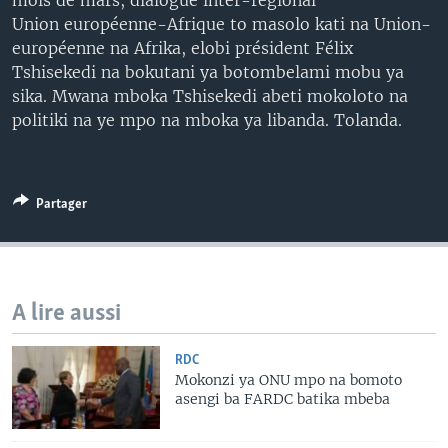
mois de mars, dialogue inter-régional
SÉCURITÉ
Union européenne-Afrique to masolo kati na Union-
européenne na Afrika, elobi président Félix
SCIENCE/TECHNOLOGIE
Tshisekedi na bokutani ya botombelami mobu ya
SPORTS
sika. Mwana mboka Tshisekedi abeti mokoloto na
politiki na ye mpo na mboka ya libanda. Tolanda.
Partager
A lire aussi
RDC
Mokonzi ya ONU mpo na bomoto
asengi ba FARDC batika mbeba