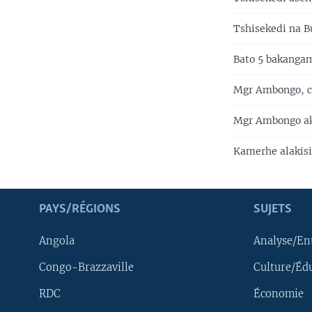
Tshisekedi na 
Bato 5 bakanga
Mgr Ambongo, c
Mgr Ambongo ak
Kamerhe alakisi
PAYS/RÉGIONS
SUJETS
Angola
Analyse/En
Congo-Brazzaville
Culture/Éd
RDC
Économie