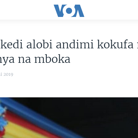
kedi alobi andimi kokufa
mya na mboka
i 2019