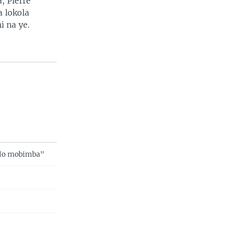
, Pierre
 lokola
i na ye.
olo mobimba"