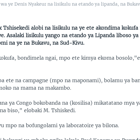
wa ye Denis Nyakeur na lisikulu na etando ya lipanda, na Bukav
ix Tshisekedi alobi na lisikulu na ye ete akondima kokuf
. Asalaki lisikulu yango na etando ya Lipanda liboso ya
omi na ye na Bukavu, na Sud-Kivu.
kufa, bondimela ngai, mpo ete kimya ekoma bosolo,"e
oba ete na campagne (mpo na maponami), bolamu ya ba
 moko na mama na makambo.
na ya Congo bokobanda na (kosilisa) mikatatano mya y
na biso," elobaki M. Tshiskedi.
vu mpo na bofungolami ya laboratoire ya bilona.