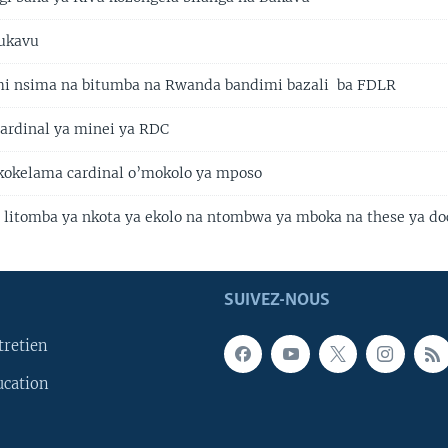
Bukavu
mi nsima na bitumba na Rwanda bandimi bazali ba FDLR
ardinal ya minei ya RDC
okelama cardinal o’mokolo ya mposo
 litomba ya nkota ya ekolo na ntombwa ya mboka na these ya doc
SUIVEZ-NOUS
tretien
ucation