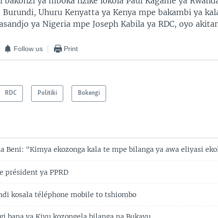
 bakonzi ya mboka nzike lokola Paul Kagame ya Rwanda
 Burundi, Uhuru Kenyatta ya Kenya mpe bakambi ya kala
sandjo ya Nigeria mpe Joseph Kabila ya RDC, oyo akitan
Follow us
Print
RDC
Politiki
Bokengi
a Beni: "Kimya ekozonga kala te mpe bilanga ya awa eliyasi ek
te président ya PPRD
i kosala téléphone mobile to tshiombo
gi bana ya Kivu kozongela bilanga na Bukavu