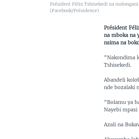
Président Félix Tshisekedi na molongani 
(Facebook/Présidence)
Président Fél
na mboka na ye
nsima na bok
"Nakondima ko
Tshisekedi.
Abandeli kol
nde bozalaki
"Bolamu ya ba
Nayebi mpasi 
Azali na Buka