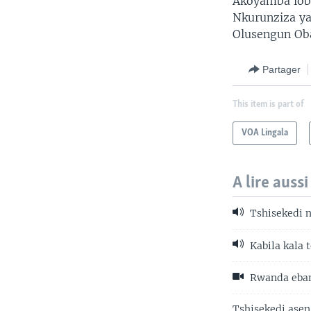
Akoyamba lobi
Nkurunziza ya
Olusengun Oba
Partager
This item is part of
VOA Lingala
A lire aussi
Tshisekedi n
Kabila kala 
Rwanda eband
Tshisekedi asen