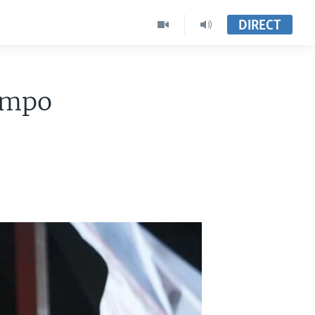
DIRECT
 mpo