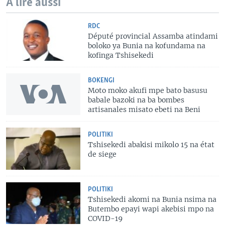
A lire aussi
RDC
Député provincial Assamba atindami
boloko ya Bunia na kofundama na
kofinga Tshisekedi
BOKENGI
Moto moko akufi mpe bato basusu
babale bazoki na ba bombes
artisanales misato ebeti na Beni
POLITIKI
Tshisekedi abakisi mikolo 15 na état
de siege
POLITIKI
Tshisekedi akomi na Bunia nsima na
Butembo epayi wapi akebisi mpo na
COVID-19