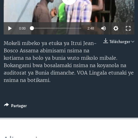
SÉCURITÉ
SCIENCE/TECHNOLOGIE
SPORTS
0:00
2:48
Télécharger
Mokeli mibeko ya etuka ya Itrui Jean-
Bosco Assama abimisami nsima na
kotiama na bolo ya bunia wuto mikolo mibale.
Bokangami bwa bosalamaki nsima na koyanola na
auditorat ya Bunia dimanche. VOA Lingala etunaki ye
nsima na botikami.
Partager