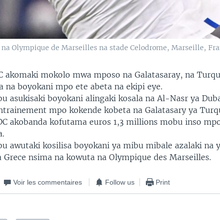
na Olympique de Marseilles na stade Celodrome, Marseille, Fr
C akomaki mokolo mwa mposo na Galatasaray, na Turqui
a na boyokani mpo ete abeta na ekipi eye.
u asukisaki boyokani alingaki kosala na Al-Nasr ya Duba
ntrainement mpo kokende kobeta na Galatasary ya Turqu
C akobanda kofutama euros 1,3 millions mobu inso mp
a.
u awutaki kosilisa boyokani ya mibu mibale azalaki na 
 Grece nsima na kowuta na Olympique des Marseilles.
Voir les commentaires
Follow us
Print