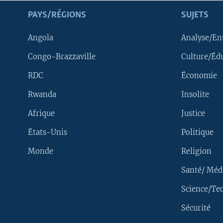
PAYS/RÉGIONS
SUJETS
Angola
Analyse/En
Congo-Brazzaville
Culture/Éd
RDC
Économie
Rwanda
Insolite
Afrique
Justice
États-Unis
Politique
Monde
Religion
Santé/ Méd
Science/Te
Sécurité
Yekola Angele