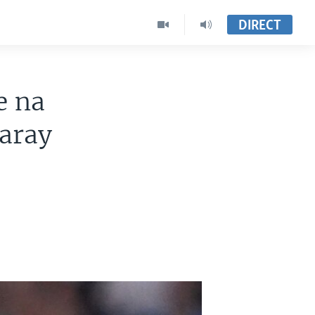
DIRECT
e na
saray