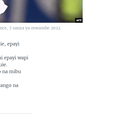
ance, 7 sanza ya mwambe 2022.
e, epayi
i epayi wapi
ie.
o na mibu
yango na