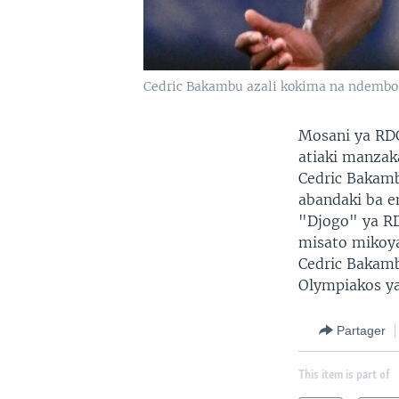
Cedric Bakambu azali kokima na ndembo 
Mosani ya RD
atiaki manzak
Cedric Bakamb
abandaki ba e
"Djogo" ya RD
misato mikoy
Cedric Bakamb
Olympiakos ya
Partager
This item is part of