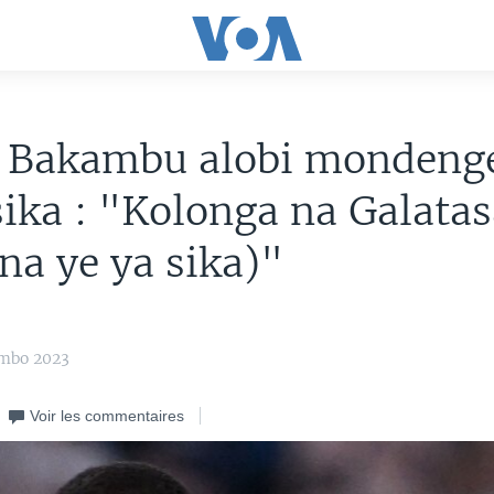
c Bakambu alobi mondeng
sika : "Kolonga na Galata
 na ye ya sika)"
ambo 2023
Voir les commentaires