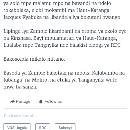
ya solo mpe malamu mpo na bavandi na ndelo
tokabolaka, elobi mokambi ma Haut-Katanga
Jacques Kyabuka na libandela lya bokutani bwango.
Lipinga lya Zambie likambami na ntoma ya ekolo eye
na Kinshasa. Bayi mbulamatari ya Haut-Katanga,
Lualaba mpe Tangnyika nde balakisi elongi ya RDC.
Bakosolola mikolo mitano.
Basoda ya Zambie bakotaki na mboka Kalubamba na
Kibanga, na Moliro, na etuka ya Tanganyika wuto
mwa ba sanza.
Partager
Follow us
This item is part of
VOA Lingala
RDC
Bokengi