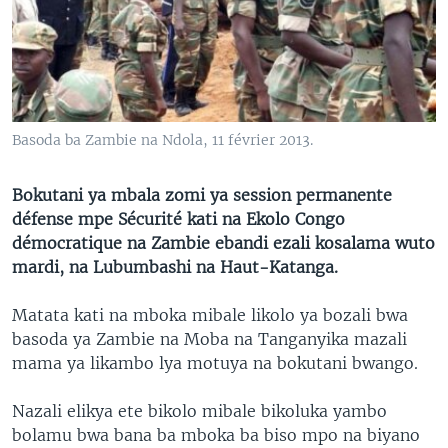
SÉCURITÉ
SCIENCE/TECHNOLOGIE
SPORTS
Basoda ba Zambie na Ndola, 11 février 2013.
Bokutani ya mbala zomi ya session permanente
défense mpe Sécurité kati na Ekolo Congo
démocratique na Zambie ebandi ezali kosalama wuto
mardi, na Lubumbashi na Haut-Katanga.
Matata kati na mboka mibale likolo ya bozali bwa
basoda ya Zambie na Moba na Tanganyika mazali
mama ya likambo lya motuya na bokutani bwango.
Nazali elikya ete bikolo mibale bikoluka yambo
bolamu bwa bana ba mboka ba biso mpo na biyano