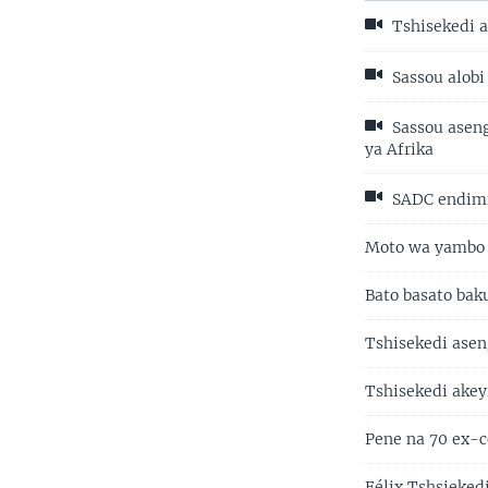
Tshisekedi a
Sassou alobi
Sassou aseng
ya Afrika
SADC endimi
Moto wa yambo 
Bato basato bak
Tshisekedi asen
Tshisekedi ake
Pene na 70 ex-
Félix Tshsieked