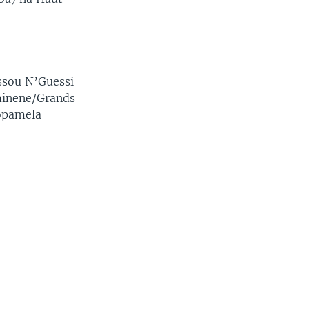
ssou N’Guessi
minene/Grands
opamela