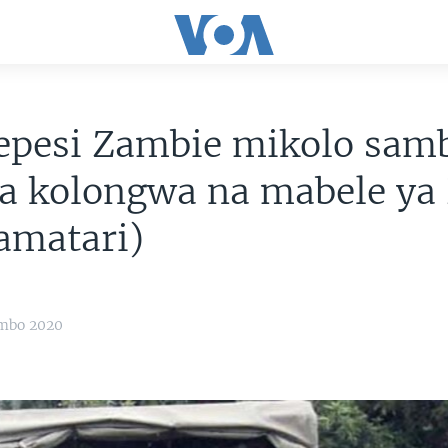
epesi Zambie mikolo sam
a kolongwa na mabele ya
amatari)
ambo 2020