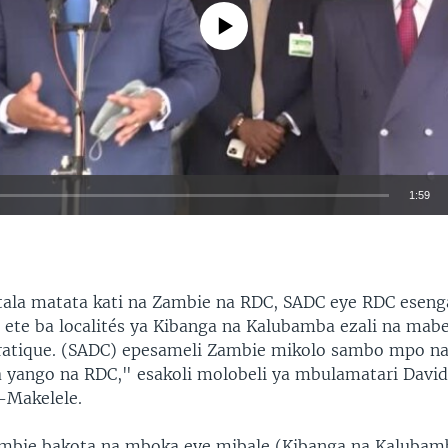
No media source currently available
1:59
EMBED
ala matata kati na Zambie na RDC, SADC eye RDC eseng
i ete ba localités ya Kibanga na Kalubamba ezali na mab
atique. (SADC) epesameli Zambie mikolo sambo mpo na
yango na RDC," esakoli molobeli ya mbulamatari David
Makelele.
ambie bakota na mboka eye mibale (Kibanga na Kalubam