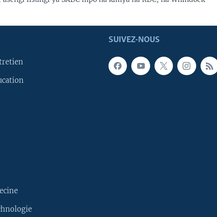
SUIVEZ-NOUS
tretien
ucation
ecine
chnologie