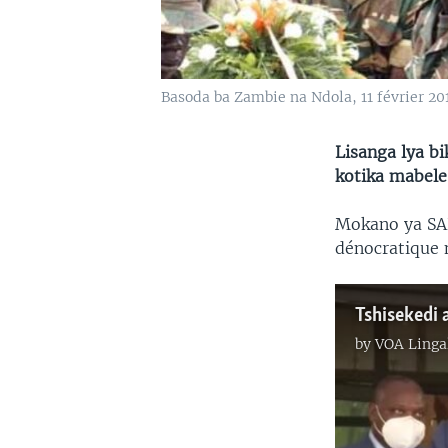
Basoda ba Zambie na Ndola, 11 février 201
Lisanga lya b
kotika mabele
Mokano ya SAD
dénocratique 
by
VOA Linga