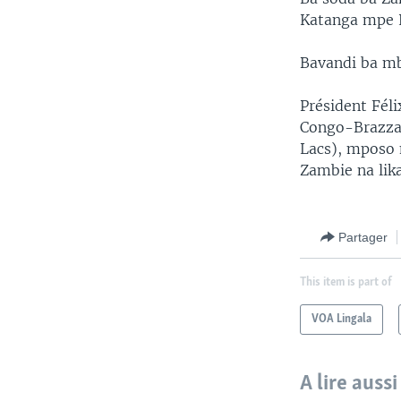
Katanga mpe 
Bavandi ba m
Président Fél
Congo-Brazzav
Lacs), mposo 
Zambie na lik
Partager
This item is part of
VOA Lingala
A lire aussi