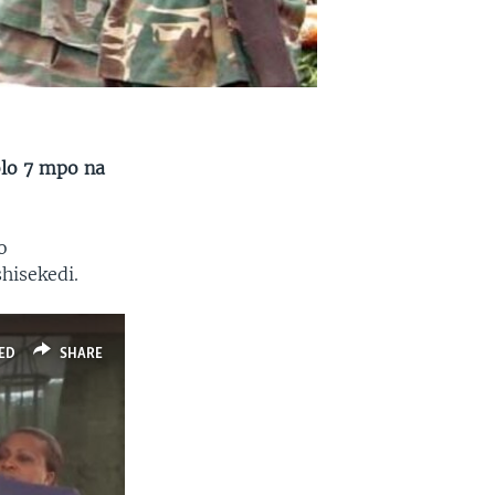
olo 7 mpo na
o
hisekedi.
ED
SHARE