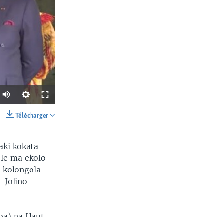
Télécharger
SHARE
aki kokata
ele ma ekolo
 kolongola
-Jolino
width
px
ba) na Haut-