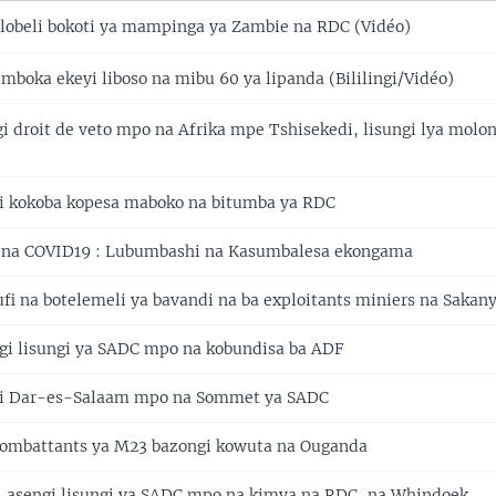
lobeli bokoti ya mampinga ya Zambie na RDC (Vidéo)
 mboka ekeyi liboso na mibu 60 ya lipanda (Bililingi/Vidéo)
i droit de veto mpo na Afrika mpe Tshisekedi, lisungi lya molo
 kokoba kopesa maboko na bitumba ya RDC
na COVID19 : Lubumbashi na Kasumbalesa ekongama
ufi na botelemeli ya bavandi na ba exploitants miniers na Sakan
gi lisungi ya SADC mpo na kobundisa ba ADF
yi Dar-es-Salaam mpo na Sommet ya SADC
combattants ya M23 bazongi kowuta na Ouganda
i asengi lisungi ya SADC mpo na kimya na RDC, na Whindoek