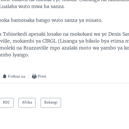
Lualaba wuto mwa ba sanza.
boka bamonaka bango wuto sanza ya misato.
ix Tshisekedi apesaki losako na mokokani wa ye Denis Sa
ille, mokambi ya CIRGL (Lisanga ya bikolo bya etima 
moleki na Brazzaville mpo azalaki moto wa yambo ya k
ambo lyango.
Follow us
Print
RDC
Afrika
Bokengi