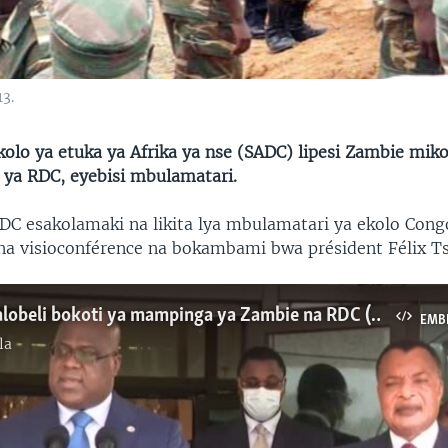
3.
ikolo ya etuka ya Afrika ya nse (SADC) lipesi Zambie mik
 ya RDC, eyebisi mbulamatari.
C esakolamaki na likita lya mbulamatari ya ekolo Cong
na visioconférence na bokambami bwa président Félix Ts
Tshisekedi alobeli bokoti ya mampinga ya Zambie na RDC (Vidéo)
EMB
la