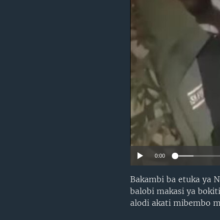
SÉCURITÉ
SCIENCE/TECHNOLOGIE
SPORTS
0:00
Bakambi ba etuka ya No
balobi makasi ya bokit
alodi akati mibembo m