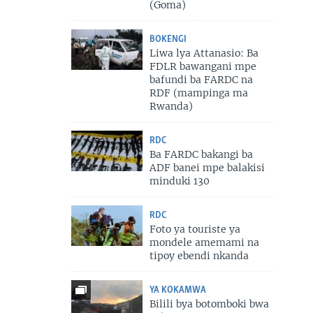
(Goma)
BOKENGI
Liwa lya Attanasio: Ba
FDLR bawangani mpe
bafundi ba FARDC na
RDF (mampinga ma
Rwanda)
RDC
Ba FARDC bakangi ba
ADF banei mpe balakisi
minduki 130
RDC
Foto ya touriste ya
mondele amemami na
tipoy ebendi nkanda
YA KOKAMWA
Bilili bya botomboki bwa