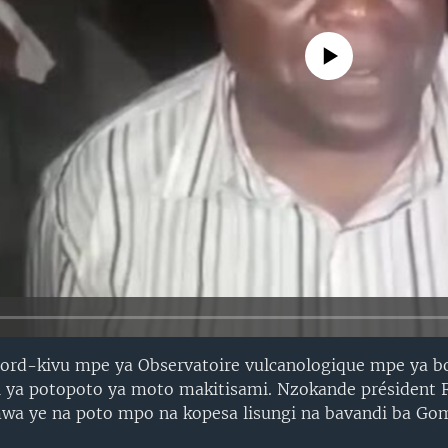
No media source currently avail
rd-kivu mpe ya Observatoire vulcanologique mpe ya bob
i ya potopoto ya moto makitisami. Nzokande président F
wa ye na poto mpo na kopesa lisungi na bavandi ba Go