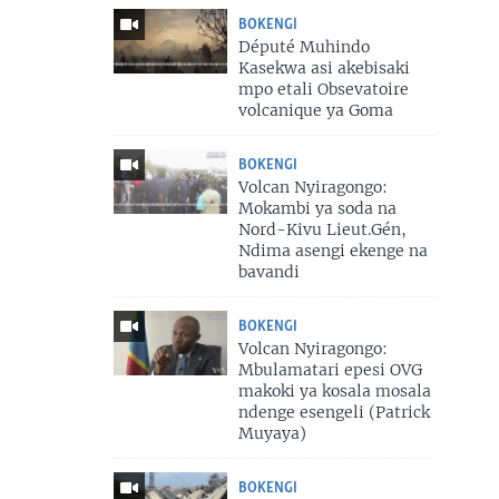
BOKENGI
Député Muhindo
Kasekwa asi akebisaki
mpo etali Obsevatoire
volcanique ya Goma
BOKENGI
Volcan Nyiragongo:
Mokambi ya soda na
Nord-Kivu Lieut.Gén,
Ndima asengi ekenge na
bavandi
BOKENGI
Volcan Nyiragongo:
Mbulamatari epesi OVG
makoki ya kosala mosala
ndenge esengeli (Patrick
Muyaya)
BOKENGI