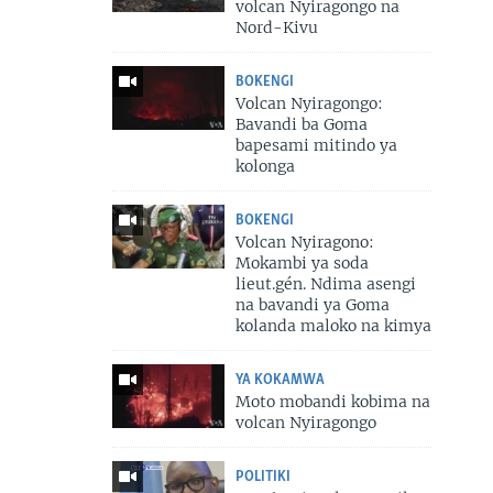
volcan Nyiragongo na
Nord-Kivu
BOKENGI
Volcan Nyiragongo:
Bavandi ba Goma
bapesami mitindo ya
kolonga
BOKENGI
Volcan Nyiragono:
Mokambi ya soda
lieut.gén. Ndima asengi
na bavandi ya Goma
kolanda maloko na kimya
YA KOKAMWA
Moto mobandi kobima na
volcan Nyiragongo
POLITIKI