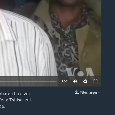
able
2:00
Télécharger
ateli ba civili
EMBED
élix Tshisekedi
ma.