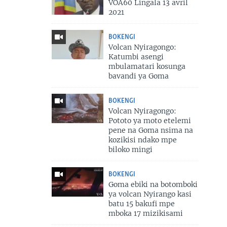
VOA60 Lingala 13 avril
2021
BOKENGI
Volcan Nyiragongo:
Katumbi asengi
mbulamatari kosunga
bavandi ya Goma
BOKENGI
Volcan Nyiragongo:
Pototo ya moto etelemi
pene na Goma nsima na
kozikisi ndako mpe
biloko mingi
BOKENGI
Goma ebiki na botomboki
ya volcan Nyirango kasi
batu 15 bakufi mpe
mboka 17 mizikisami