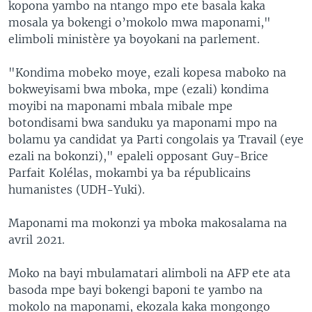
kopona yambo na ntango mpo ete basala kaka
mosala ya bokengi o’mokolo mwa maponami,"
elimboli ministère ya boyokani na parlement.
"Kondima mobeko moye, ezali kopesa maboko na
bokweyisami bwa mboka, mpe (ezali) kondima
moyibi na maponami mbala mibale mpe
botondisami bwa sanduku ya maponami mpo na
bolamu ya candidat ya Parti congolais ya Travail (eye
ezali na bokonzi)," epaleli opposant Guy-Brice
Parfait Kolélas, mokambi ya ba républicains
humanistes (UDH-Yuki).
Maponami ma mokonzi ya mboka makosalama na
avril 2021.
Moko na bayi mbulamatari alimboli na AFP ete ata
basoda mpe bayi bokengi baponi te yambo na
mokolo na maponami, ekozala kaka mongongo