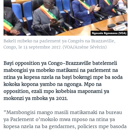
SÉCURITÉ
SCIENCE/TECHNOLOGIE
SPORTS
Bakeli mibeko na parlement ya Congrès na Brazzaville,
Congo, le 13 septembre 2017. (VOA/Arsène Sévèrin)
Bayi opposition ya Congo-Brazzaville batelemeli
mabongisi ya mobeko matikami na parlement na
ntina ya kopesa nzela na bayi bokengi mpe ba soda
kokoka kopona yambo na ngonga. Mpo na
opposition, ezali mpo kobebisa maponami ya
mokonzi ya mboka ya 2021.
"Mambongisi mango masili matikamaki na bureau
ya Parlement o'mokolo mwa mposo na ntina ya
kopesa nzela na ba gendarmes, policiers mpe basoda