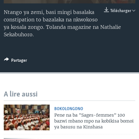
SÉCURITÉ
Télécharger
Ntango ya zemi, basi mingi basalaka
SCIENCE/TECHNOLOGIE
constipation to bazalaka na nkwokoso
ya kosala zongo. Tolanda magazine na Nathalie
SPORTS
Sekabuhoro.
Partager
A lire aussi
BOKOLONGONO
Pene na ba "Sages-femmes" 100
bazwi mbano mpo na kobikisa bomoi
ya basusu na Kinshasa