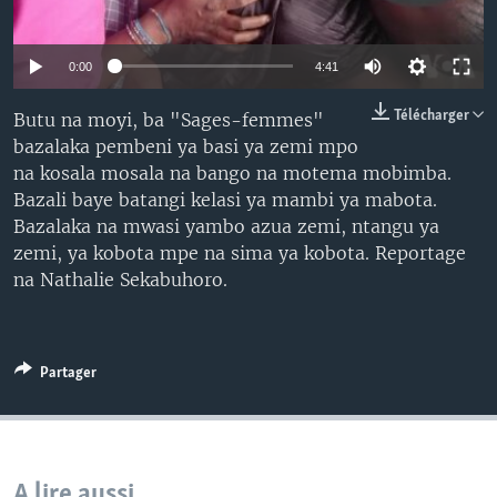
SÉCURITÉ
SCIENCE/TECHNOLOGIE
0:00
4:41
SPORTS
Télécharger
Butu na moyi, ba "Sages-femmes"
bazalaka pembeni ya basi ya zemi mpo
na kosala mosala na bango na motema mobimba.
Bazali baye batangi kelasi ya mambi ya mabota.
Bazalaka na mwasi yambo azua zemi, ntangu ya
zemi, ya kobota mpe na sima ya kobota. Reportage
na Nathalie Sekabuhoro.
Partager
A lire aussi