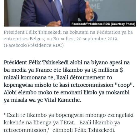
SÉCURITÉ
SCIENCE/TECHNOLOGIE
SPORTS
Président Félix Tshisekedi na bokutani na Fédération ya ba
entreprises Belges, na Bruxelles, 20 septembre 2019.
(Facebook/Présidence RDC)
Président Félix Tshisekedi alobi na biyano apesi na
ba media ya France ete likambo ya 15 millions $
mizali komonana te, lizali détournement to
kopengwisa misolo te kasi retrocommission "coop".
Alobi elembo moko te emonani likolo ya mokambi
ya misala wa ye Vital Kamerhe.
"Ezali te likambo ya bopengwisi mbongo esengelaki
kokende na libenga ya l’Etat… Ezali likambo ya
retrocommission," elimboli Félix Tshisekedi.