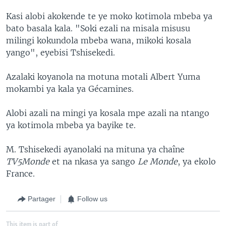
Kasi alobi akokende te ye moko kotimola mbeba ya
bato basala kala. "Soki ezali na misala misusu
milingi kokundola mbeba wana, mikoki kosala
yango", eyebisi Tshisekedi.
Azalaki koyanola na motuna motali Albert Yuma
mokambi ya kala ya Gécamines.
Alobi azali na mingi ya kosala mpe azali na ntango
ya kotimola mbeba ya bayike te.
M. Tshisekedi ayanolaki na mituna ya chaîne
TV5Monde
et na nkasa ya sango
Le Monde
, ya ekolo
France.
Partager
Follow us
This item is part of