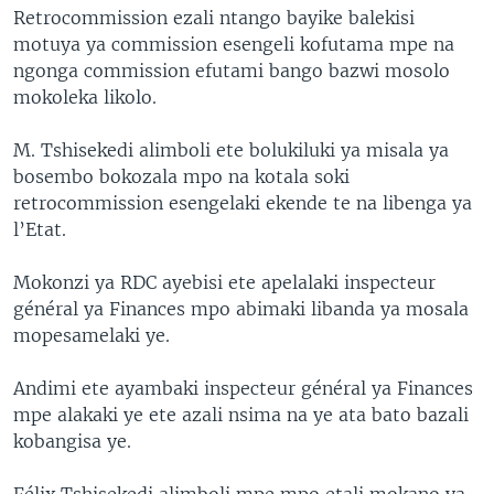
Retrocommission ezali ntango bayike balekisi
motuya ya commission esengeli kofutama mpe na
ngonga commission efutami bango bazwi mosolo
mokoleka likolo.
M. Tshisekedi alimboli ete bolukiluki ya misala ya
bosembo bokozala mpo na kotala soki
retrocommission esengelaki ekende te na libenga ya
l’Etat.
Mokonzi ya RDC ayebisi ete apelalaki inspecteur
général ya Finances mpo abimaki libanda ya mosala
mopesamelaki ye.
Andimi ete ayambaki inspecteur général ya Finances
mpe alakaki ye ete azali nsima na ye ata bato bazali
kobangisa ye.
Félix Tshisekedi alimboli mpe mpo etali mokano ya