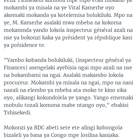
mokambi ya misala na ye Vital Kamerhe oyo
akomaki mokanda ya kotelemisa bolukiluki. Mpo na
ye, M. Kamerhe asalaki mwa mbeba na kokoma
mokamnda yando lokola inspecteur général azali na
nse ya bokonzi kaka ya président ya république kasi
ya présidence te.
"Yambo kobanda bolukiluki, (inspecteur général ya
Finances) asengelaki ayebisia ngai mpo azali na nse
na bokambami na ngai. Asalaki makambo lokola
procureur. Mokambi ya misala na ngai, mpo na nani
nazali na elembo ya mbeba ata moko te kino sika
oyo, alikangi kokundolela ye yango. Yango ememaki
mobulu tozali komona mabe ntango oyo," ebakisi
Tshisekedi.
Mokonzi ya RDC abeti sete ete alingi kobongola
bizaleli ya bana ya Congo mpe losilisa kaniaka.