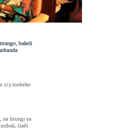
tango, bakeli
 kobanda
ka 2/3 mobeko
na lisungi ya
mobali, Gaêl