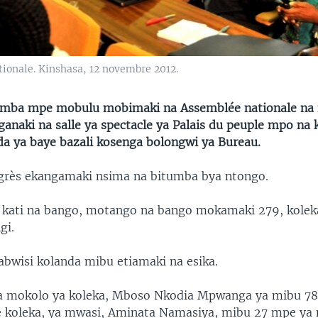
ionale. Kinshasa, 12 novembre 2012.
umba mpe mobulu mobimaki na Assemblée nationale na n
anaki na salle ya spectacle ya Palais du peuple mpo na
a ya baye bazali kosenga bolongwi ya Bureau.
grès ekangamaki nsima na bitumba bya ntongo.
 kati na bango, motango na bango mokamaki 279, kole
gi.
abwisi kolanda mibu etiamaki na esika.
 mokolo ya koleka, Mboso Nkodia Mpwanga ya mibu 78, 
e koleka, ya mwasi, Aminata Namasiya, mibu 27 mpe ya 