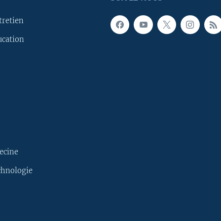
tretien
ucation
ecine
chnologie