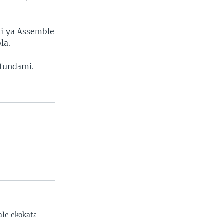
i ya Assemble
la.
afundami.
ale ekokata