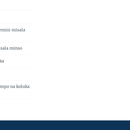
lemisi misala
isala minso
ka
 mpo na koluka