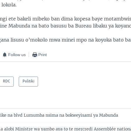
 lokola.
ngi ete bakeli mibeko ban dima kopesa baye motambwis
nine Mabunda na bato basusu ba Bureau libaku ya koyano
ngana lisusu o’mokolo mwa minei mpo na koyoka bato b
Follow us
Print
RDC
Politiki
aike na blvd Lumumba nsima na bokweyisami ya Mabunda
 alobi Ministre wa yambo aya to te mercredi Assemblée nation