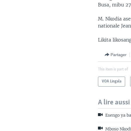
Busa, mibu 27
M. Nkodia ase
nationale Jea
Likita likosa
Partager
This item is part of
VOA Lingala
A lire aussi
Esengo ya b
Mboso Nkodia