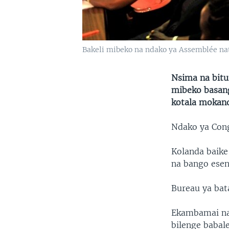
Bakeli mibeko na ndako ya Assemblée nat
Nsima na bit
mibeko basang
kotala mokand
Ndako ya Con
Kolanda baike
na bango esen
Bureau ya bat
Ekambamai na
bilenge babal