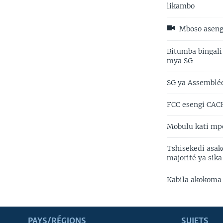
likambo
Mboso aseng
Bitumba bingali
mya SG
SG ya Assemblée
FCC esengi CAC
Mobulu kati mpe
Tshisekedi asak
majorité ya sika
Kabila akokoma
PAYS/RÉGIONS
SUJETS