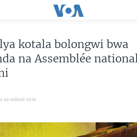
 lya kotala bolongwi bwa
da na Assemblée nationa
mi
i na míbalé 2020