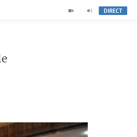
DIRECT
le