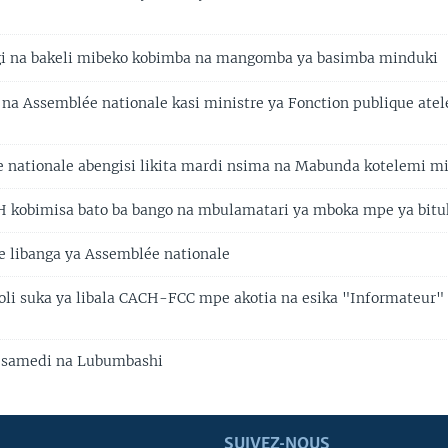
i na bakeli mibeko kobimba na mangomba ya basimba minduki
 na Assemblée nationale kasi ministre ya Fonction publique ate
 nationale abengisi likita mardi nsima na Mabunda kotelemi m
H kobimisa bato ba bango na mbulamatari ya mboka mpe ya bitu
 libanga ya Assemblée nationale
oli suka ya libala CACH-FCC mpe akotia na esika "Informateur"
 samedi na Lubumbashi
SUIVEZ-NOUS