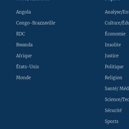
Angola
Analyse/En
Congo-Brazzaville
Culture/Éd
RDC
Économie
Rwanda
Insolite
Afrique
Justice
États-Unis
Politique
Monde
Religion
Santé/ Méd
Science/Te
Sécurité
Yekola Angele
Sports
SUIVEZ-NOUS