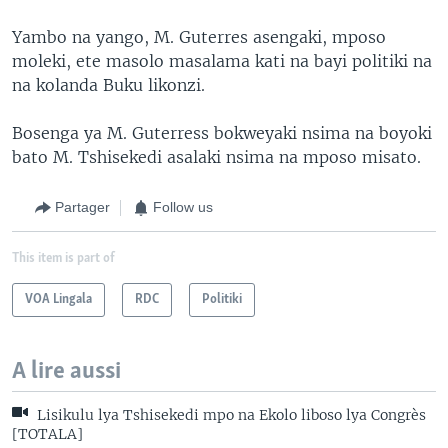
Yambo na yango, M. Guterres asengaki, mposo
moleki, ete masolo masalama kati na bayi politiki na
na kolanda Buku likonzi.
Bosenga ya M. Guterress bokweyaki nsima na boyoki
bato M. Tshisekedi asalaki nsima na mposo misato.
Partager
Follow us
This item is part of
VOA Lingala
RDC
Politiki
A lire aussi
Lisikulu lya Tshisekedi mpo na Ekolo liboso lya Congrès
[TOTALA]