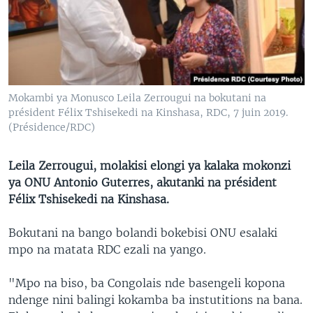
SÉCURITÉ
SCIENCE/TECHNOLOGIE
SPORTS
Mokambi ya Monusco Leila Zerrougui na bokutani na
président Félix Tshisekedi na Kinshasa, RDC, 7 juin 2019.
(Présidence/RDC)
Leila Zerrougui, molakisi elongi ya kalaka mokonzi
ya ONU Antonio Guterres, akutanki na président
Félix Tshisekedi na Kinshasa.
Bokutani na bango bolandi bokebisi ONU esalaki
mpo na matata RDC ezali na yango.
"Mpo na biso, ba Congolais nde basengeli kopona
ndenge nini balingi kokamba ba instutitions na bana.