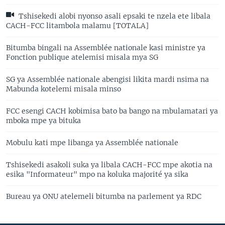
Tshisekedi alobi nyonso asali epsaki te nzela ete libala
CACH-FCC litambola malamu [TOTALA]
Bitumba bingali na Assemblée nationale kasi ministre ya
Fonction publique atelemisi misala mya SG
SG ya Assemblée nationale abengisi likita mardi nsima na
Mabunda kotelemi misala minso
FCC esengi CACH kobimisa bato ba bango na mbulamatari ya
mboka mpe ya bituka
Mobulu kati mpe libanga ya Assemblée nationale
Tshisekedi asakoli suka ya libala CACH-FCC mpe akotia na
esika "Informateur" mpo na koluka majorité ya sika
Bureau ya ONU atelemeli bitumba na parlement ya RDC