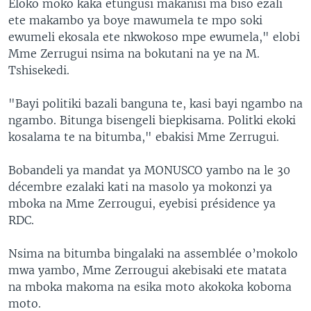
Eloko moko kaka etungusi makanisi ma biso ezali
ete makambo ya boye mawumela te mpo soki
ewumeli ekosala ete nkwokoso mpe ewumela," elobi
Mme Zerrugui nsima na bokutani na ye na M.
Tshisekedi.
"Bayi politiki bazali banguna te, kasi bayi ngambo na
ngambo. Bitunga bisengeli biepkisama. Politki ekoki
kosalama te na bitumba," ebakisi Mme Zerrugui.
Bobandeli ya mandat ya MONUSCO yambo na le 30
décembre ezalaki kati na masolo ya mokonzi ya
mboka na Mme Zerrougui, eyebisi présidence ya
RDC.
Nsima na bitumba bingalaki na assemblée o’mokolo
mwa yambo, Mme Zerrougui akebisaki ete matata
na mboka makoma na esika moto akokoka koboma
moto.