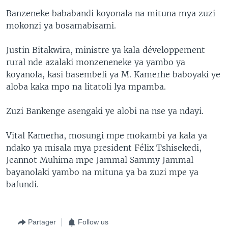
Banzeneke bababandi koyonala na mituna mya zuzi
mokonzi ya bosamabisami.
Justin Bitakwira, ministre ya kala développement
rural nde azalaki monzeneneke ya yambo ya
koyanola, kasi basembeli ya M. Kamerhe baboyaki ye
aloba kaka mpo na litatoli lya mpamba.
Zuzi Bankenge asengaki ye alobi na nse ya ndayi.
Vital Kamerha, mosungi mpe mokambi ya kala ya
ndako ya misala mya president Félix Tshisekedi,
Jeannot Muhima mpe Jammal Sammy Jammal
bayanolaki yambo na mituna ya ba zuzi mpe ya
bafundi.
Partager
Follow us