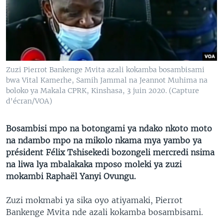
SÉCURITÉ
SCIENCE/TECHNOLOGIE
SPORTS
Zuzi Pierrot Bankenge Mvita azali kokamba bosambisami
bwa Vital Kamerhe, Samih Jammal na Jeannot Muhima na
boloko ya Makala CPRK, Kinshasa, 3 juin 2020. (Capture
d'écran/VOA)
Bosambisi mpo na botongami ya ndako nkoto moto
na ndambo mpo na mikolo nkama mya yambo ya
président Félix Tshisekedi bozongeli mercredi nsima
na liwa lya mbalakaka mposo moleki ya zuzi
mokambi Raphaël Yanyi Ovungu.
Zuzi mokmabi ya sika oyo atiyamaki, Pierrot
Bankenge Mvita nde azali kokamba bosambisami.