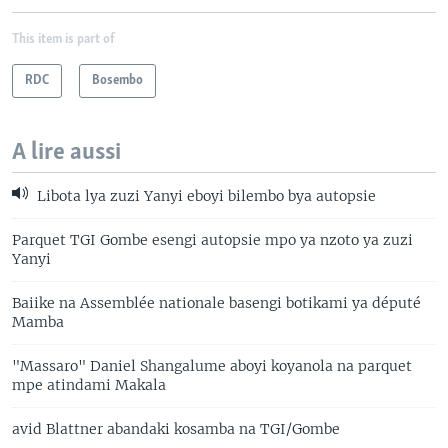
This item is part of
RDC
Bosembo
A lire aussi
Libota lya zuzi Yanyi eboyi bilembo bya autopsie
Parquet TGI Gombe esengi autopsie mpo ya nzoto ya zuzi
Yanyi
Baiike na Assemblée nationale basengi botikami ya député
Mamba
"Massaro" Daniel Shangalume aboyi koyanola na parquet
mpe atindami Makala
avid Blattner abandaki kosamba na TGI/Gombe