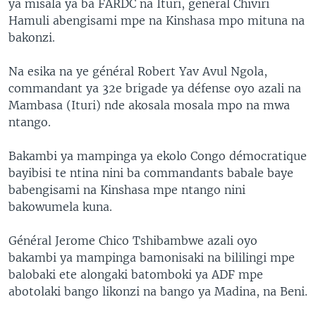
ya misala ya ba FARDC na Ituri, général Chiviri
Hamuli abengisami mpe na Kinshasa mpo mituna na
bakonzi.
Na esika na ye général Robert Yav Avul Ngola,
commandant ya 32e brigade ya défense oyo azali na
Mambasa (Ituri) nde akosala mosala mpo na mwa
ntango.
Bakambi ya mampinga ya ekolo Congo démocratique
bayibisi te ntina nini ba commandants babale baye
babengisami na Kinshasa mpe ntango nini
bakowumela kuna.
Général Jerome Chico Tshibambwe azali oyo
bakambi ya mampinga bamonisaki na bililingi mpe
balobaki ete alongaki batomboki ya ADF mpe
abotolaki bango likonzi na bango ya Madina, na Beni.