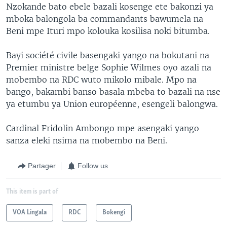
Nzokande bato ebele bazali kosenge ete bakonzi ya
mboka balongola ba commandants bawumela na
Beni mpe Ituri mpo kolouka kosilisa noki bitumba.
Bayi société civile basengaki yango na bokutani na
Premier ministre belge Sophie Wilmes oyo azali na
mobembo na RDC wuto mikolo mibale. Mpo na
bango, bakambi banso basala mbeba to bazali na nse
ya etumbu ya Union européenne, esengeli balongwa.
Cardinal Fridolin Ambongo mpe asengaki yango
sanza eleki nsima na mobembo na Beni.
Partager
Follow us
This item is part of
VOA Lingala
RDC
Bokengi