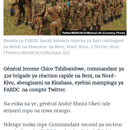
SÉCURITÉ
SCIENCE/TECHNOLOGIE
SPORTS
Basoda ya FARDC bazali kolanda mateya ya bayi contingent
ya Brésil na Monusco, na Beni, Nord-Kivu, 3 février 2020.
(Twitter/MONUSCO/Michael Ali)
Général Jerome Chico Tshibambwe, commandant ya
32e brigade ya réaction rapide na Beni, na Nord-
Kivu, abengisami na Kinshasa, eyebisi mampinga ya
FARDC na compte Twitter.
Na esika na ye, général André Ehoza Uketi nde
atiyami mpo na mwa ntango.
Ndenge moko mpe Commandant second ya secteur