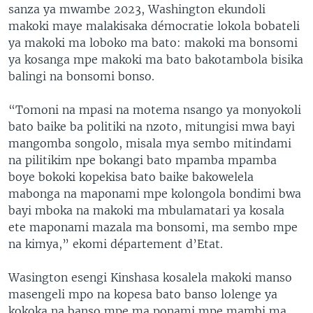
sanza ya mwambe 2023, Washington ekundoli
makoki maye malakisaka démocratie lokola bobateli
ya makoki ma loboko ma bato: makoki ma bonsomi
ya kosanga mpe makoki ma bato bakotambola bisika
balingi na bonsomi bonso.
“Tomoni na mpasi na motema nsango ya monyokoli
bato baike ba politiki na nzoto, mitungisi mwa bayi
mangomba songolo, misala mya sembo mitindami
na pilitikim npe bokangi bato mpamba mpamba
boye bokoki kopekisa bato baike bakowelela
mabonga na maponami mpe kolongola bondimi bwa
bayi mboka na makoki ma mbulamatari ya kosala
ete maponami mazala ma bonsomi, ma sembo mpe
na kimya,” ekomi département d’Etat.
Wasington esengi Kinshasa kosalela makoki manso
masengeli mpo na kopesa bato banso lolenge ya
kokoka na banso mpe ma ponami mpe mambi ma