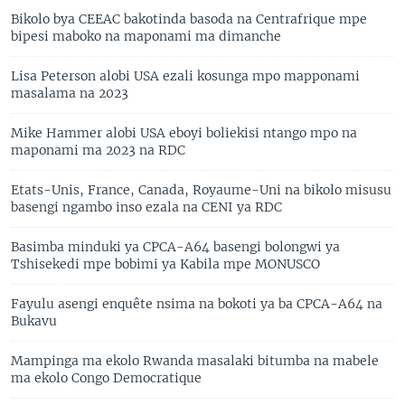
Bikolo bya CEEAC bakotinda basoda na Centrafrique mpe
bipesi maboko na maponami ma dimanche
Lisa Peterson alobi USA ezali kosunga mpo mapponami
masalama na 2023
Mike Hammer alobi USA eboyi boliekisi ntango mpo na
maponami ma 2023 na RDC
Etats-Unis, France, Canada, Royaume-Uni na bikolo misusu
basengi ngambo inso ezala na CENI ya RDC
Basimba minduki ya CPCA-A64 basengi bolongwi ya
Tshisekedi mpe bobimi ya Kabila mpe MONUSCO
Fayulu asengi enquête nsima na bokoti ya ba CPCA-A64 na
Bukavu
Mampinga ma ekolo Rwanda masalaki bitumba na mabele
ma ekolo Congo Democratique