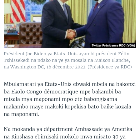
SÉCURITÉ
SCIENCE/TECHNOLOGIE
SPORTS
Président Joe Biden ya Etats-Unis ayambi président Félix
Tshissekedi na ndako na ye ya mosala na Maison Blanche,
na Washington DC, 16 décembre 2022. (Présidence ya RDC)
Mbulamatari ya Etats-Unis ebwaki mbela na bakonzi
ba Ekolo Congo démocratique mpe bakambi ba
misala mya maponami mpo ete babongisama
makambo maye makoki kopekisa bato baike kozala
na maponami.
Na mokanda ya départment Ambassade ya Amerika
na Kinshasa ebimisaki mokolo mwa misato 30 ya