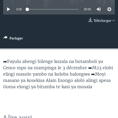
SÉCURITÉ
0:00
30:00
SCIENCE/TECHNOLOGIE
Télécharger
SPORTS
Partager
➡️Fayulu abengi bilenge kozala na botamboli ya
Cenco mpo na mampinga le 3 décembre ➡️M23 elobi
elingi masolo yambo na koloba balongwa ➡️Moyi
masano ya kosekisa Alain Esongo alobi alingi apesa
Goma elongi ya bitumba te kasi ya mosala
A lire aussi