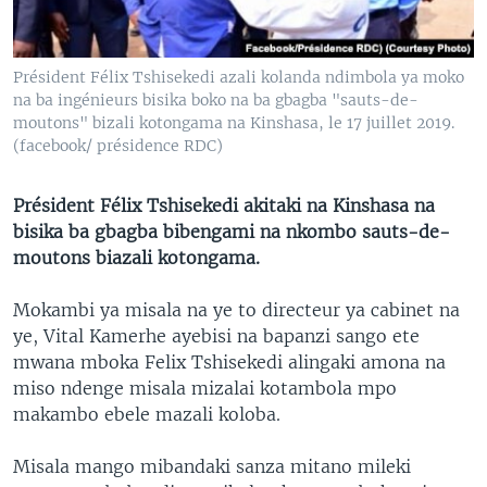
SÉCURITÉ
SCIENCE/TECHNOLOGIE
Président Félix Tshisekedi azali kolanda ndimbola ya moko
SPORTS
na ba ingénieurs bisika boko na ba gbagba "sauts-de-
moutons" bizali kotongama na Kinshasa, le 17 juillet 2019.
(facebook/ présidence RDC)
Président Félix Tshisekedi akitaki na Kinshasa na
bisika ba gbagba bibengami na nkombo sauts-de-
moutons biazali kotongama.
Mokambi ya misala na ye to directeur ya cabinet na
ye, Vital Kamerhe ayebisi na bapanzi sango ete
mwana mboka Felix Tshisekedi alingaki amona na
miso ndenge misala mizalai kotambola mpo
makambo ebele mazali koloba.
Misala mango mibandaki sanza mitano mileki