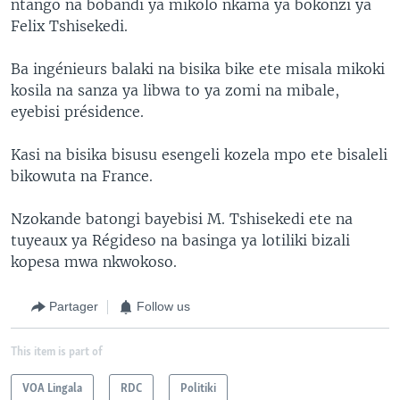
ntango na bobandi ya mikolo nkama ya bokonzi ya
Felix Tshisekedi.
Ba ingénieurs balaki na bisika bike ete misala mikoki
kosila na sanza ya libwa to ya zomi na mibale,
eyebisi présidence.
Kasi na bisika bisusu esengeli kozela mpo ete bisaleli
bikowuta na France.
Nzokande batongi bayebisi M. Tshisekedi ete na
tuyeaux ya Régideso na basinga ya lotiliki bizali
kopesa mwa nkwokoso.
Partager
Follow us
This item is part of
VOA Lingala
RDC
Politiki