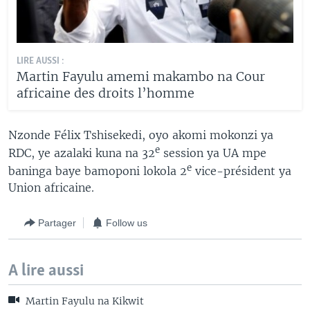
LIRE AUSSI :
Martin Fayulu amemi makambo na Cour
africaine des droits l’homme
Nzonde Félix Tshisekedi, oyo akomi mokonzi ya
e
RDC, ye azalaki kuna na 32
session ya UA mpe
e
baninga baye bamoponi lokola 2
vice-président ya
Union africaine.
Partager
Follow us
A lire aussi
Martin Fayulu na Kikwit