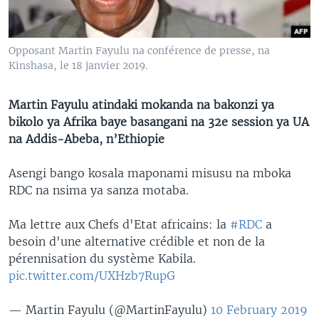
SÉCURITÉ
SCIENCE/TECHNOLOGIE
Opposant Martin Fayulu na conférence de presse, na
SPORTS
Kinshasa, le 18 janvier 2019.
Martin Fayulu atindaki mokanda na bakonzi ya
bikolo ya Afrika baye basangani na 32e session ya UA
na Addis-Abeba, n’Ethiopie
Asengi bango kosala maponami misusu na mboka
RDC na nsima ya sanza motaba.
Ma lettre aux Chefs d'Etat africains: la
#RDC
a
besoin d'une alternative crédible et non de la
pérennisation du système Kabila.
pic.twitter.com/UXHzb7RupG
— Martin Fayulu (@MartinFayulu)
10 February 2019