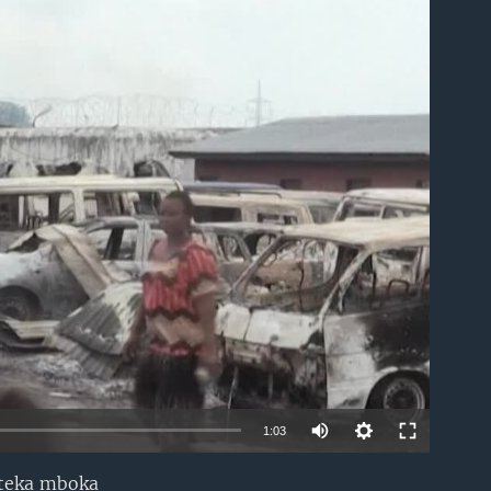
able
1:03
oteka mboka