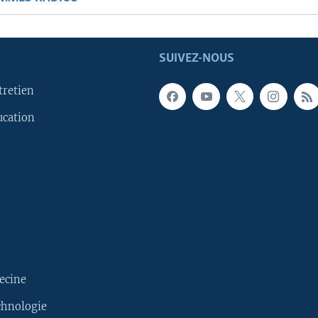
SUIVEZ-NOUS
tretien
ucation
ecine
chnologie