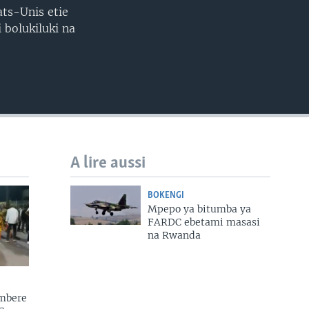
EMBED
ats-Unis etie
bolukiluki na
A lire aussi
BOKENGI
Mpepo ya bitumba ya
FARDC ebetami masasi
na Rwanda
mbere