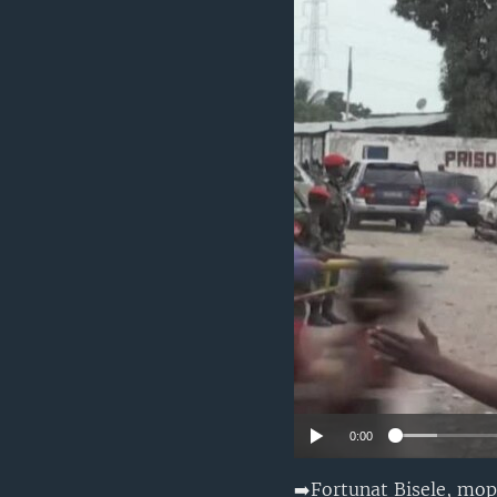
SÉCURITÉ
SCIENCE/TECHNOLOGIE
SPORTS
0:00
➡️Fortunat Bisele, mop