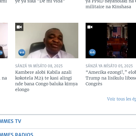
lami
ye ya sika "De mi vida"
ya PPRD bayanolaki na 
militaire na Kinshasa
SÁNZÁ YA MÍSÁTO 08, 2025
SÁNZÁ YA MÍSÁTO 05, 2025
Kambere alobi Kabila azali
“Amerika ezongi!,” elo
i na
kokotela M23 te kasi alingi
Trump na lisikulu libos
nde bana Congo baluka kimya
Congrès
elongo
Voir tous les é
AMMES TV
AMMES RADIOS