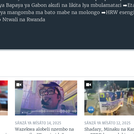
a Bapaya ya Gabon akufi na likita lya mbulamatari ➡️Et
ya mangomba ma bato mabe na molongo ➡️HRW esengi 
o Ntwali na Rwanda
SÁNZÁ YA MÍSÁTO 14, 2025
SÁNZÁ YA MÍSÁTO 12, 2025
Wazekwa alobeli nzembo na
Shadary, Minaku na Ka