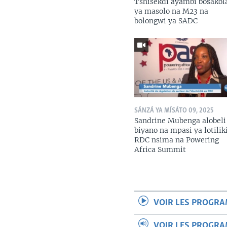
Tshisekdi ayambi bosako
ya masolo na M23 na
bolongwi ya SADC
SÁNZÁ YA MÍSÁTO 09, 2025
Sandrine Mubenga alobeli
biyano na mpasi ya lotilik
RDC nsima na Powering
Africa Summit
VOIR LES PROGR
VOIR LES PROGR