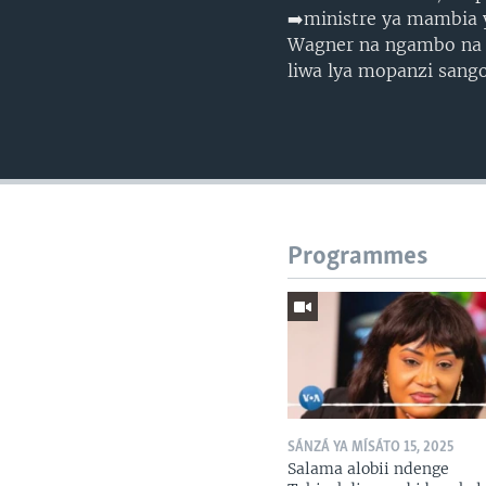
➡️ministre ya mambia y
Wagner na ngambo na 
liwa lya mopanzi sang
Programmes
SÁNZÁ YA MÍSÁTO 15, 2025
Salama alobii ndenge