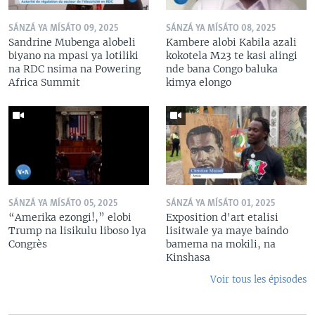
SÁNZÁ YA MÍSÁTO 09, 2025
SÁNZÁ YA MÍSÁTO 08, 2025
Sandrine Mubenga alobeli
Kambere alobi Kabila azali
biyano na mpasi ya lotiliki
kokotela M23 te kasi alingi
na RDC nsima na Powering
nde bana Congo baluka
Africa Summit
kimya elongo
SÁNZÁ YA MÍSÁTO 05, 2025
SÁNZÁ YA MÍSÁTO 01, 2025
“Amerika ezongi!,” elobi
Exposition d'art etalisi
Trump na lisikulu liboso lya
lisitwale ya maye baindo
Congrès
bamema na mokili, na
Kinshasa
Voir tous les épisodes