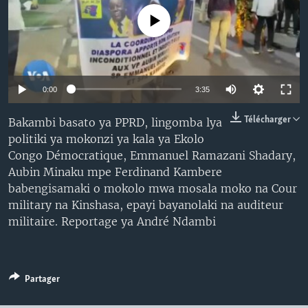
SÉCURITÉ
No media source currently available
SCIENCE/TECHNOLOGIE
SPORTS
0:00
3:35
Télécharger
Bakambi basato ya PPRD, lingomba lya
politiki ya mokonzi ya kala ya Ekolo
Congo Démocratique, Emmanuel Ramazani Shadary,
Aubin Minaku mpe Ferdinand Kambere
babengisamaki o mokolo mwa mosala moko na Cour
military na Kinshasa, epayi bayanolaki na auditeur
militaire. Reportage ya André Ndambi
Partager