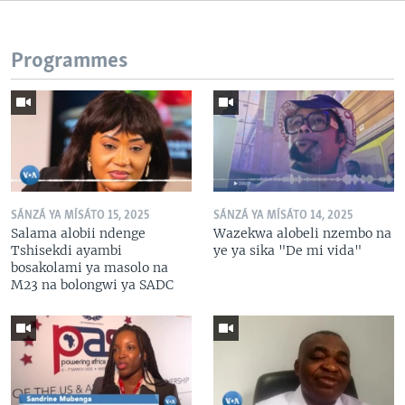
Programmes
SÁNZÁ YA MÍSÁTO 15, 2025
SÁNZÁ YA MÍSÁTO 14, 2025
Salama alobii ndenge
Wazekwa alobeli nzembo na
Tshisekdi ayambi
ye ya sika "De mi vida"
bosakolami ya masolo na
M23 na bolongwi ya SADC