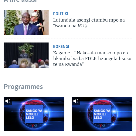
POLITIKI
Lutundula asengi etumbu mpo na
Rwanda na M23
BOKENGI
Kagame : “Nakosala manso mpo ete
likambo lya ba FDLR lizongela lisusu
te na Rwanda”
Programmes