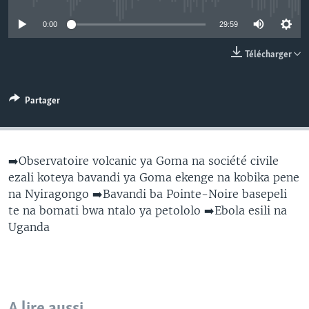
SÉCURITÉ
0:00
29:59
SCIENCE/TECHNOLOGIE
Télécharger
SPORTS
Partager
➡️Observatoire volcanic ya Goma na société civile
ezali koteya bavandi ya Goma ekenge na kobika pene
na Nyiragongo ➡️Bavandi ba Pointe-Noire basepeli
te na bomati bwa ntalo ya petololo ➡️Ebola esili na
Uganda
A lire aussi