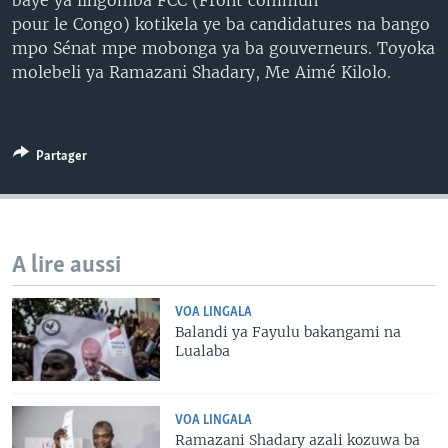
baye ya lingomba FCC (Front commun
SÉCURITÉ
pour le Congo) kotikela ye ba candidatures na bango
mpo Sénat mpe mobonga ya ba gouverneurs. Toyoka
SCIENCE/TECHNOLOGIE
molebeli ya Ramazani Shadary, Me Aimé Kilolo.
SPORTS
Partager
A lire aussi
VOA LINGALA
Balandi ya Fayulu bakangami na
Lualaba
VOA LINGALA
Ramazani Shadary azali kozuwa ba