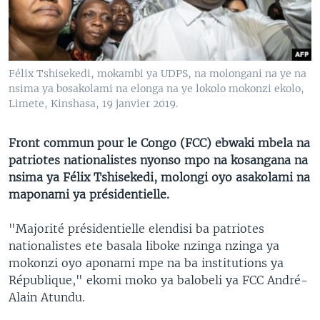
SÉCURITÉ
SCIENCE/TECHNOLOGIE
SPORTS
Félix Tshisekedi, mokambi ya UDPS, na molongani na ye na
nsima ya bosakolami na elonga na ye lokolo mokonzi ekolo,
Limete, Kinshasa, 19 janvier 2019.
Front commun pour le Congo (FCC) ebwaki mbela na
patriotes nationalistes nyonso mpo na kosangana na
nsima ya Félix Tshisekedi, molongi oyo asakolami na
maponami ya présidentielle.
"Majorité présidentielle elendisi ba patriotes
nationalistes ete basala liboke nzinga nzinga ya
mokonzi oyo aponami mpe na ba institutions ya
République," ekomi moko ya balobeli ya FCC André-
Alain Atundu.