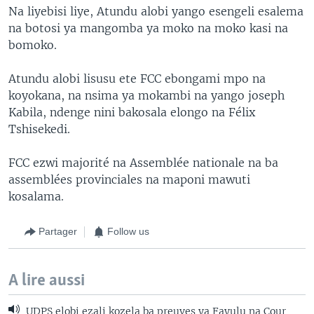
Na liyebisi liye, Atundu alobi yango esengeli esalema
na botosi ya mangomba ya moko na moko kasi na
bomoko.
Atundu alobi lisusu ete FCC ebongami mpo na
koyokana, na nsima ya mokambi na yango joseph
Kabila, ndenge nini bakosala elongo na Félix
Tshisekedi.
FCC ezwi majorité na Assemblée nationale na ba
assemblées provinciales na maponi mawuti
kosalama.
Partager
Follow us
A lire aussi
UDPS elobi ezali kozela ba preuves ya Fayulu na Cour