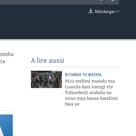
Télécharger
EMBED
itumba
A lire aussi
ata
BITUMBA TO MATATA
M23 endimi masolo ma
Luanda kasi esengi ete
Tshisekedi asakola na
miso mya banso bondimi
bwa ye