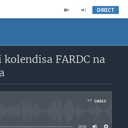
DIRECT
li kolendisa FARDC na
a
EMBED
able
29:59