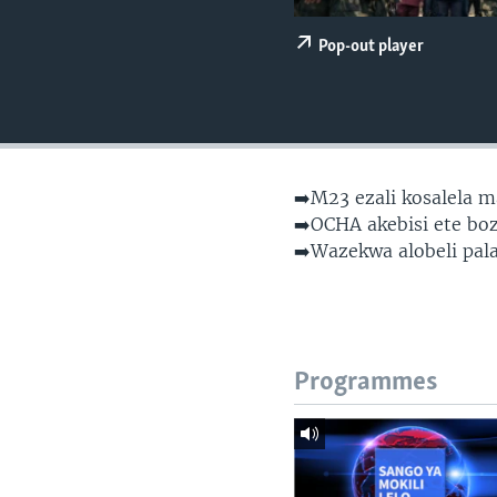
SÉCURITÉ
SCIENCE/TECHNOLOGIE
Pop-out player
SPORTS
➡️M23 ezali kosalela 
➡️OCHA akebisi ete bo
➡️Wazekwa alobeli pala
Programmes