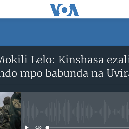
okili Lelo: Kinshasa eza
ndo mpo babunda na Uvir
No media source currently avail
0:00