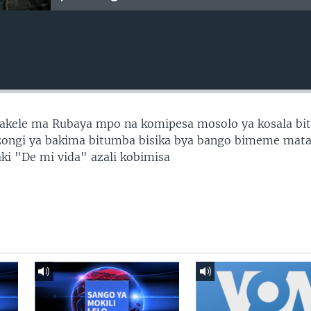
makele ma Rubaya mpo na komipesa mosolo ya kosala b
zongi ya bakima bitumba bisika bya bango bimeme mat
ki "De mi vida" azali kobimisa