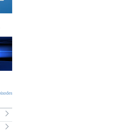
a
pisodes