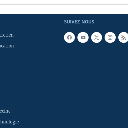
SUIVEZ-NOUS
tretien
ucation
ecine
chnologie