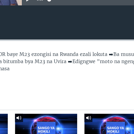
LDR baye M23 ezongisi na Rwanda ezali lokuta ➡️Ba mus
na bitumba bya M23 na Uvira ➡️Edigngwe "moto na nge
shasa