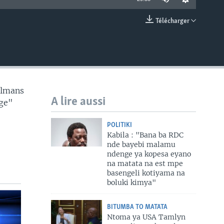
Télécharger
EMBED
ulmans
A lire aussi
nge"
POLITIKI
Kabila : "Bana ba RDC
nde bayebi malamu
ndenge ya kopesa eyano
na matata na est mpe
basengeli kotiyama na
boluki kimya"
BITUMBA TO MATATA
Ntoma ya USA Tamlyn