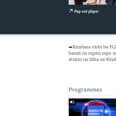
SÉCURITÉ
SCIENCE/TECHNOLOGIE
Pop-out player
SPORTS
➡️Kinshasa elobi ba F
bazali na mpasi mpo 
atiami na lilita na Kin
Programmes