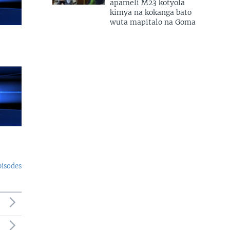
apameli M23 kotyola
kimya na kokanga bato
wuta mapitalo na Goma
pisodes