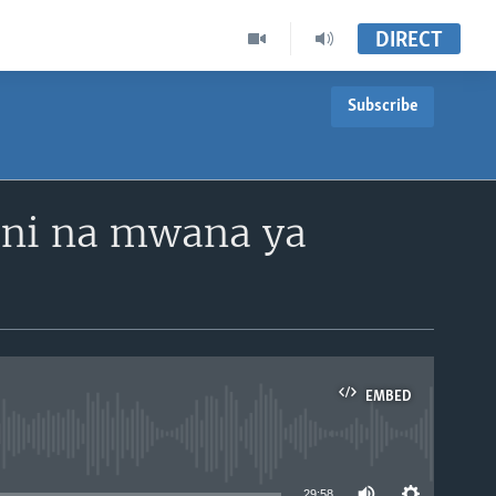
DIRECT
Subscribe
ani na mwana ya
EMBED
able
29:58