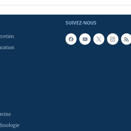
SUIVEZ-NOUS
tretien
ucation
ecine
chnologie