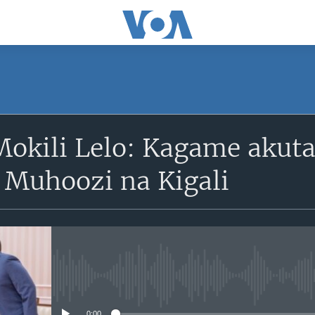
SUBSCRIBE
Mokili Lelo: Kagame akut
S'abonner
 Muhoozi na Kigali
No media source currently avail
0:00