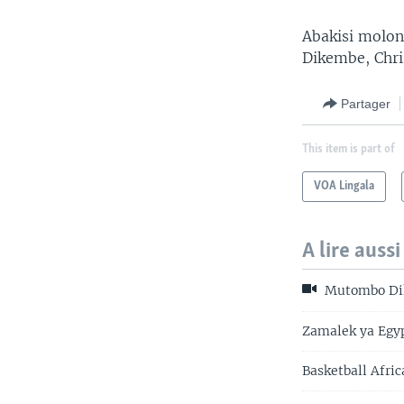
Abakisi molo
Dikembe, Chr
Partager
This item is part of
VOA Lingala
A lire aussi
Mutombo Dike
Zamalek ya Egyp
Basketball Afri