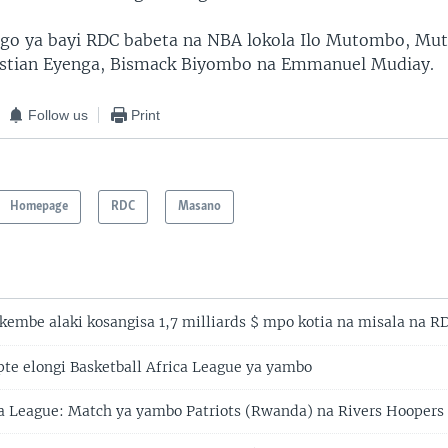
ngo ya bayi RDC babeta na NBA lokola Ilo Mutombo, M
istian Eyenga, Bismack Biyombo na Emmanuel Mudiay.
Follow us
Print
Homepage
RDC
Masano
mbe alaki kosangisa 1,7 milliards $ mpo kotia na misala na R
te elongi Basketball Africa League ya yambo
ca League: Match ya yambo Patriots (Rwanda) na Rivers Hoopers 