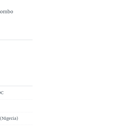
utombo
DC
(Nigeria)