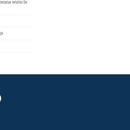
gwana wuto le
ga