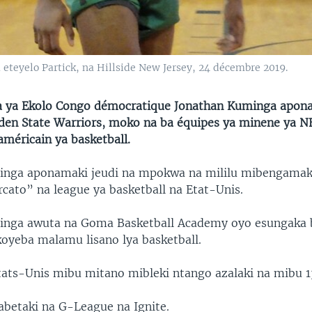
 eteyelo Partick, na Hillside New Jersey, 24 décembre 2019.
ya Ekolo Congo démocratique Jonathan Kuminga apon
den State Warriors, moko na ba équipes ya minene ya N
méricain ya basketball.
inga aponamaki jeudi na mpokwa na mililu mibengamak
rcato” na league ya basketball na Etat-Unis.
inga awuta na Goma Basketball Academy oyo esungaka 
yeba malamu lisano lya basketball.
ats-Unis mibu mitano mibleki ntango azalaki na mibu 1
betaki na G-League na Ignite.