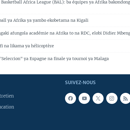
asketball Africa League (BAL): ba équipes ya Afrika bakondon
ball ya Afrika ya yambo ekobetama na Kigali
ngaki afungola académie na Afrika to na RDC, elobi Didier Mben
fi na likama ya hélicoptère
"Seleccion" ya Espagne na finale ya tournoi ya Malaga
SUIVEZ-NOUS
tretien
ucation