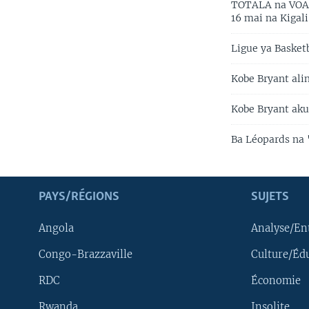
TOTALA na VOA B
16 mai na Kigali
Ligue ya Basket
Kobe Bryant ali
Kobe Bryant aku
Ba Léopards na 
PAYS/RÉGIONS
SUJETS
Angola
Analyse/En
Congo-Brazzaville
Culture/Éd
RDC
Économie
Rwanda
Insolite