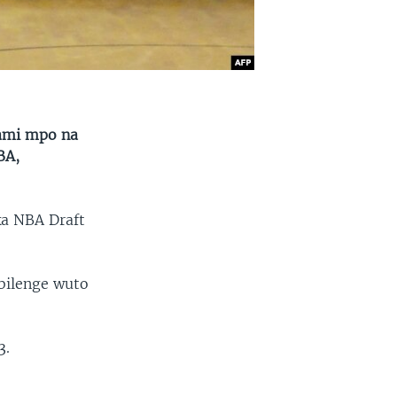
ami mpo na
BA,
a NBA Draft
bilenge wuto
3.