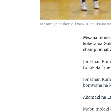
Mosani ya basketball ya RDC na lisano na
Mwana mboka 
kobeta na Gol
championnat a
Jonathan Kum
to lokola “me
Jonathan Kum
bomwana na ko
Akomaki na Et
Mobu moleki a