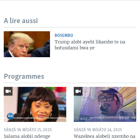
A lire aussi
BOSEMBO
Trump alobi ayebi likambo te na
bofundami bwa ye
Programmes
SÁNZÁ YA MÍSÁTO 15, 2025
SÁNZÁ YA MÍSÁTO 14, 2025
Salama alobii ndenge
Wazekwa alobeli nzembo na