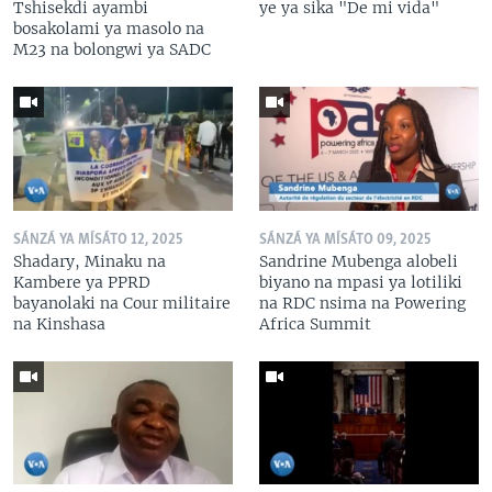
Tshisekdi ayambi
ye ya sika "De mi vida"
bosakolami ya masolo na
M23 na bolongwi ya SADC
SÁNZÁ YA MÍSÁTO 12, 2025
SÁNZÁ YA MÍSÁTO 09, 2025
Shadary, Minaku na
Sandrine Mubenga alobeli
Kambere ya PPRD
biyano na mpasi ya lotiliki
bayanolaki na Cour militaire
na RDC nsima na Powering
na Kinshasa
Africa Summit