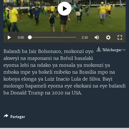
SÉCURITÉ
No media source currently available
SCIENCE/TECHNOLOGIE
SPORTS
0:00
2:16
Télécharger
Balandi ba Jair Bolsonaro, mokonzi oyo
akweyi na maponami na Brésil basalaki
eyoma lobi na ndako ya mosala ya mokonzi ya
mboka mpe ya bokeli mibeko na Brasilia mpo na
koboya elonga ya Luiz Inacio Lula de Silva. Bayi
molongo bapameli eyoma eye ekokani na eye balandi
ba Donald Trump na 2020 na USA.
Partager