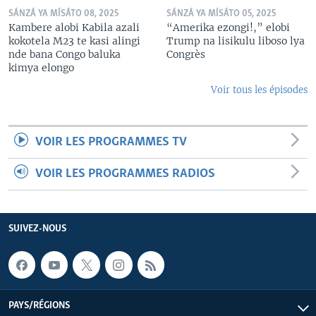
SÁNZÁ YA MÍSÁTO 08, 2025
SÁNZÁ YA MÍSÁTO 05, 2025
Kambere alobi Kabila azali
“Amerika ezongi!,” elobi
kokotela M23 te kasi alingi
Trump na lisikulu liboso lya
nde bana Congo baluka
Congrès
kimya elongo
Voir tous les épisodes
VOIR LES PROGRAMMES TV
VOIR LES PROGRAMMES RADIOS
SUIVEZ-NOUS
PAYS/RÉGIONS