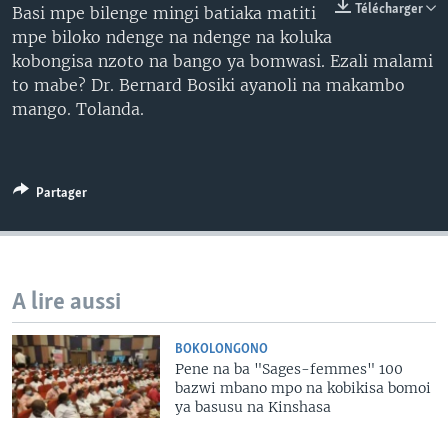
Télécharger
Basi mpe bilenge mingi batiaka matiti
SÉCURITÉ
mpe biloko ndenge na ndenge na koluka
SCIENCE/TECHNOLOGIE
kobongisa nzoto na bango ya bomwasi. Ezali malami
to mabe? Dr. Bernard Bosiki ayanoli na makambo
SPORTS
mango. Tolanda.
Partager
A lire aussi
BOKOLONGONO
Pene na ba "Sages-femmes" 100
bazwi mbano mpo na kobikisa bomoi
ya basusu na Kinshasa