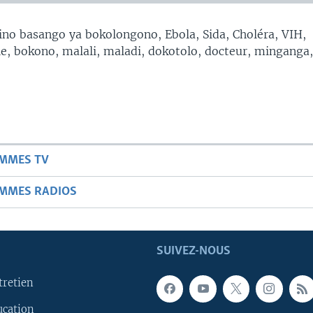
no basango ya bokolongono, Ebola, Sida, Choléra, VIH,
, bokono, malali, maladi, dokotolo, docteur, minganga
AMMES TV
AMMES RADIOS
SUIVEZ-NOUS
tretien
ucation