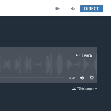
DIRECT
EMBED
able
5:00
Télécharger
EMBED