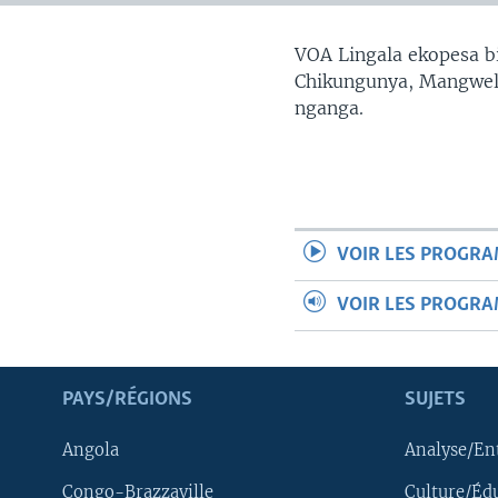
SÉCURITÉ
SCIENCE/TECHNOLOGIE
VOA Lingala ekopesa bi
Chikungunya, Mangwele
SPORTS
nganga.
VOIR LES PROGR
VOIR LES PROGR
PAYS/RÉGIONS
SUJETS
Angola
Analyse/En
Congo-Brazzaville
Culture/Éd