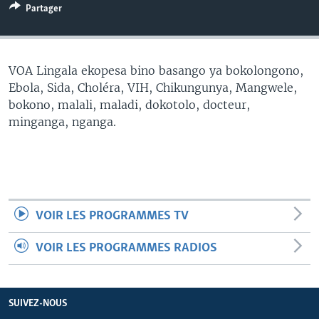
Partager
SÉCURITÉ
SCIENCE/TECHNOLOGIE
SPORTS
VOA Lingala ekopesa bino basango ya bokolongono,
Ebola, Sida, Choléra, VIH, Chikungunya, Mangwele,
bokono, malali, maladi, dokotolo, docteur,
minganga, nganga.
VOIR LES PROGRAMMES TV
VOIR LES PROGRAMMES RADIOS
SUIVEZ-NOUS