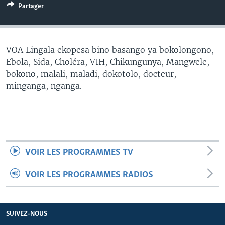
Partager
SÉCURITÉ
SCIENCE/TECHNOLOGIE
SPORTS
VOA Lingala ekopesa bino basango ya bokolongono,
Ebola, Sida, Choléra, VIH, Chikungunya, Mangwele,
bokono, malali, maladi, dokotolo, docteur,
minganga, nganga.
VOIR LES PROGRAMMES TV
VOIR LES PROGRAMMES RADIOS
SUIVEZ-NOUS