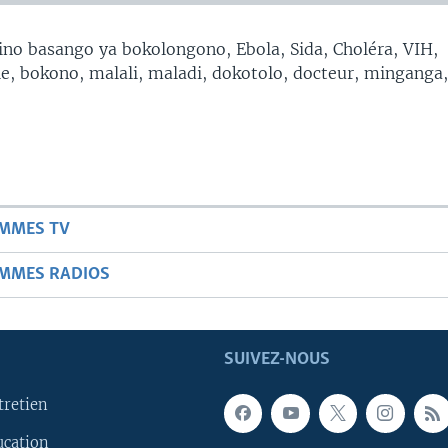
no basango ya bokolongono, Ebola, Sida, Choléra, VIH,
, bokono, malali, maladi, dokotolo, docteur, minganga
AMMES TV
AMMES RADIOS
SUIVEZ-NOUS
tretien
ucation