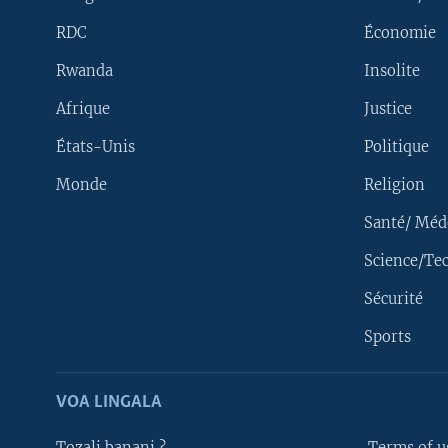
RDC
Économie
Rwanda
Insolite
Afrique
Justice
États-Unis
Politique
Monde
Religion
Santé/ Méd
Science/Te
Sécurité
Yekola Angele
Sports
SUIVEZ-NOUS
VOA LINGALA