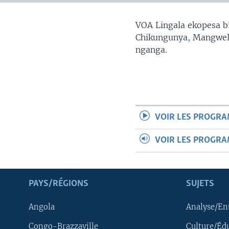
SÉCURITÉ
SCIENCE/TECHNOLOGIE
VOA Lingala ekopesa bi
Chikungunya, Mangwele
SPORTS
nganga.
VOIR LES PROGR
VOIR LES PROGR
PAYS/RÉGIONS
SUJETS
Angola
Analyse/En
Congo-Brazzaville
Culture/Éd