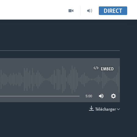
DIRECT
EMBED
able
5:00
Télécharger
EMBED