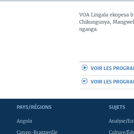
SÉCURITÉ
SCIENCE/TECHNOLOGIE
VOA Lingala ekopesa bi
Chikungunya, Mangwele
SPORTS
nganga.
VOIR LES PROGR
VOIR LES PROGR
PAYS/RÉGIONS
SUJETS
Angola
Analyse/En
Congo-Brazzaville
Culture/Éd