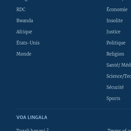
RDC
Économie
Rwanda
Insolite
Afrique
Justice
États-Unis
Politique
Monde
Religion
Santé/ Méd
Science/Te
Sécurité
Yekola Angele
Sports
SUIVEZ-NOUS
VOA LINGALA