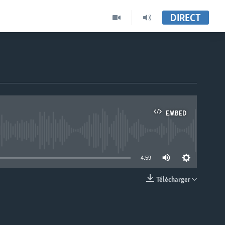
DIRECT
EMBED
able
4:59
Télécharger
EMBED