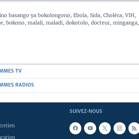
no basango ya bokolongono, Ebola, Sida, Choléra, VIH,
, bokono, malali, maladi, dokotolo, docteur, minganga
AMMES TV
AMMES RADIOS
SUIVEZ-NOUS
tretien
ucation