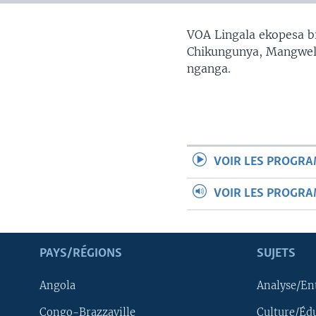
SÉCURITÉ
SCIENCE/TECHNOLOGIE
VOA Lingala ekopesa bi
Chikungunya, Mangwele
SPORTS
nganga.
VOIR LES PROGR
VOIR LES PROGR
PAYS/RÉGIONS
SUJETS
Angola
Analyse/En
Congo-Brazzaville
Culture/Éd