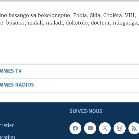
no basango ya bokolongono, Ebola, Sida, Choléra, VIH,
, bokono, malali, maladi, dokotolo, docteur, minganga
AMMES TV
AMMES RADIOS
SUIVEZ-NOUS
tretien
ucation