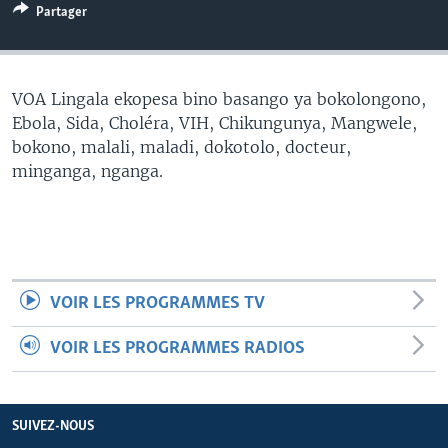
Partager
SÉCURITÉ
SCIENCE/TECHNOLOGIE
SPORTS
VOA Lingala ekopesa bino basango ya bokolongono,
Ebola, Sida, Choléra, VIH, Chikungunya, Mangwele,
bokono, malali, maladi, dokotolo, docteur,
minganga, nganga.
VOIR LES PROGRAMMES TV
VOIR LES PROGRAMMES RADIOS
SUIVEZ-NOUS