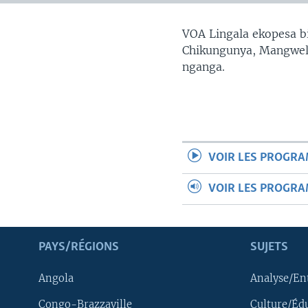
SÉCURITÉ
SCIENCE/TECHNOLOGIE
VOA Lingala ekopesa bi
Chikungunya, Mangwele
SPORTS
nganga.
VOIR LES PROGR
VOIR LES PROGR
PAYS/RÉGIONS
SUJETS
Angola
Analyse/En
Congo-Brazzaville
Culture/Éd