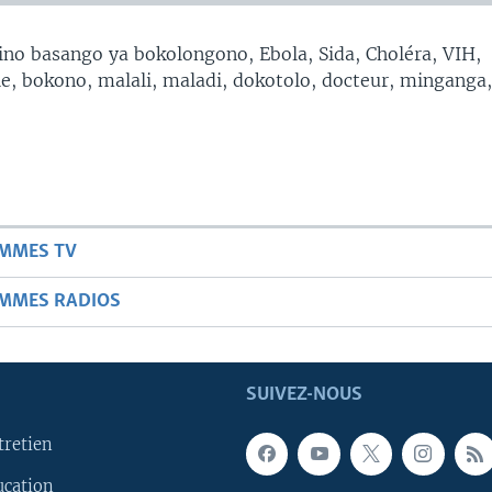
no basango ya bokolongono, Ebola, Sida, Choléra, VIH,
, bokono, malali, maladi, dokotolo, docteur, minganga
AMMES TV
AMMES RADIOS
SUIVEZ-NOUS
tretien
ucation