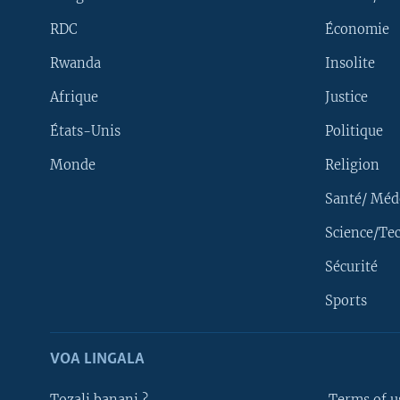
RDC
Économie
Rwanda
Insolite
Afrique
Justice
États-Unis
Politique
Monde
Religion
Santé/ Méd
Science/Te
Sécurité
Yekola Angele
Sports
SUIVEZ-NOUS
VOA LINGALA