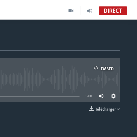
DIRECT
EMBED
able
5:00
Télécharger
EMBED