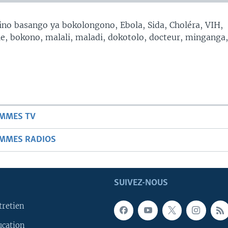
no basango ya bokolongono, Ebola, Sida, Choléra, VIH,
, bokono, malali, maladi, dokotolo, docteur, minganga
AMMES TV
AMMES RADIOS
SUIVEZ-NOUS
tretien
ucation