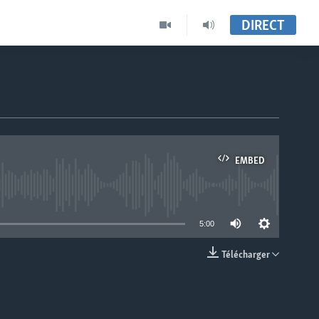
DIRECT
EMBED
able
5:00
Télécharger
EMBED