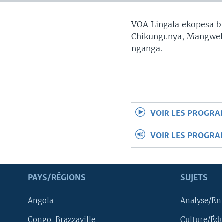
SÉCURITÉ
SCIENCE/TECHNOLOGIE
VOA Lingala ekopesa bi
Chikungunya, Mangwele
SPORTS
nganga.
VOIR LES PROGR
VOIR LES PROGR
PAYS/RÉGIONS
SUJETS
Angola
Analyse/En
Congo-Brazzaville
Culture/Éd