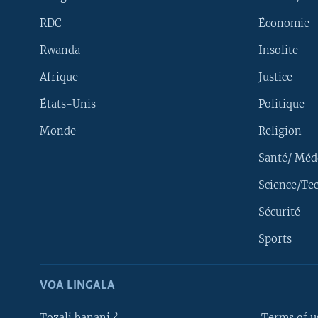
RDC
Économie
Rwanda
Insolite
Afrique
Justice
États-Unis
Politique
Monde
Religion
Santé/ Méd
Science/Te
Sécurité
Yekola Angele
Sports
SUIVEZ-NOUS
VOA LINGALA